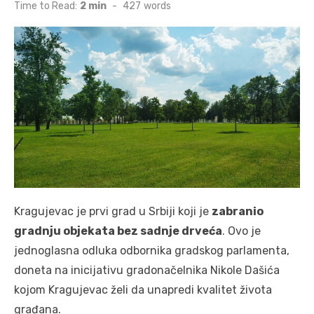
on
Time to Read:
2 min
-
427
words
Kragujevac je prvi grad u Srbiji koji je
zabranio
gradnju objekata bez sadnje drveća
. Ovo je
jednoglasna odluka odbornika gradskog parlamenta,
doneta na inicijativu gradonačelnika Nikole Dašića
kojom Kragujevac želi da unapredi kvalitet života
građana.