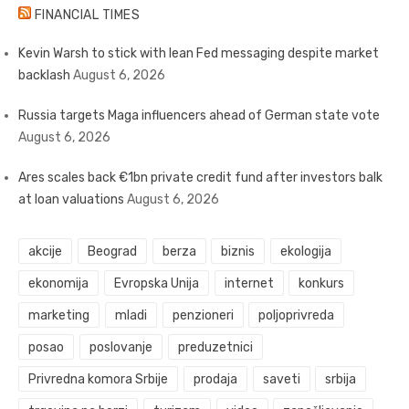
FINANCIAL TIMES
Kevin Warsh to stick with lean Fed messaging despite market
backlash
August 6, 2026
Russia targets Maga influencers ahead of German state vote
August 6, 2026
Ares scales back €1bn private credit fund after investors balk
at loan valuations
August 6, 2026
akcije
Beograd
berza
biznis
ekologija
ekonomija
Evropska Unija
internet
konkurs
marketing
mladi
penzioneri
poljoprivreda
posao
poslovanje
preduzetnici
Privredna komora Srbije
prodaja
saveti
srbija