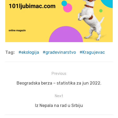
Tag:
ekologija
građevinarstvo
Kragujevac
Post
Previous
navigation
Previous
Beogradska berza – statistika za jun 2022.
post:
Next
Next
Iz Nepala na rad u Srbiju
post: