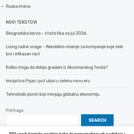
Ruska imena
NOVI TEKSTOVI
Beogradska berza – statistika za jul 2026.
Lizing radne snage – fleksibilno rešenje za kompanije koje žele
brz i efikasan rast
Koliko mogu da dobiju građani iz Akcionarskog fonda?
Inicijativa Pojas i put ulazi u zelenu novu eru
Tehnološki pioniri koji menjaju globalnu ekonomiju
Pretraga
SEARCH
381 vesti koriste cookije kako bi personalizovali sadržaje i