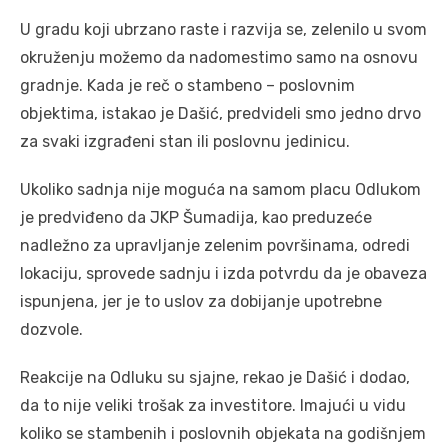
U gradu koji ubrzano raste i razvija se, zelenilo u svom
okruženju možemo da nadomestimo samo na osnovu
gradnje. Kada je reč o stambeno – poslovnim
objektima, istakao je Dašić, predvideli smo jedno drvo
za svaki izgrađeni stan ili poslovnu jedinicu.
Ukoliko sadnja nije moguća na samom placu Odlukom
je predviđeno da JKP Šumadija, kao preduzeće
nadležno za upravljanje zelenim površinama, odredi
lokaciju, sprovede sadnju i izda potvrdu da je obaveza
ispunjena, jer je to uslov za dobijanje upotrebne
dozvole.
Reakcije na Odluku su sjajne, rekao je Dašić i dodao,
da to nije veliki trošak za investitore. Imajući u vidu
koliko se stambenih i poslovnih objekata na godišnjem