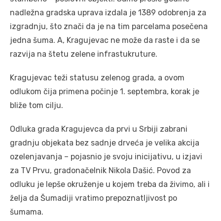
nadležna gradska uprava izdala je 1389 odobrenja za
izgradnju, što znači da je na tim parcelama posečena
jedna šuma. A, Kragujevac ne može da raste i da se
razvija na štetu zelene infrastukruture.
Kragujevac teži statusu zelenog grada, a ovom
odlukom čija primena počinje 1. septembra, korak je
bliže tom cilju.
Odluka grada Kragujevca da prvi u Srbiji zabrani
gradnju objekata bez sadnje drveća je velika akcija
ozelenjavanja – pojasnio je svoju inicijativu, u izjavi
za TV Prvu, gradonačelnik Nikola Dašić. Povod za
odluku je lepše okruženje u kojem treba da živimo, ali i
želja da Šumadiji vratimo prepoznatljivost po
šumama.