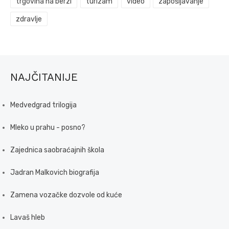
trgovina na berzi
turizam
video
zapošljavanje
zdravlje
NAJČITANIJE
Medvedgrad trilogija
Mleko u prahu - posno?
Zajednica saobraćajnih škola
Jadran Malkovich biografija
Zamena vozačke dozvole od kuće
Lavaš hleb