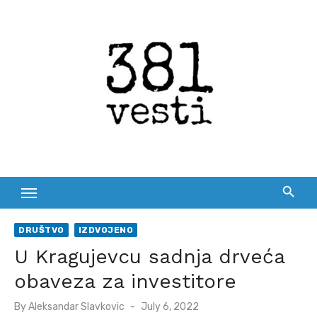
Skip
to
content
DRUŠTVO
IZDVOJENO
U Kragujevcu sadnja drveća
obaveza za investitore
Posted
By
Aleksandar Slavkovic
July 6, 2022