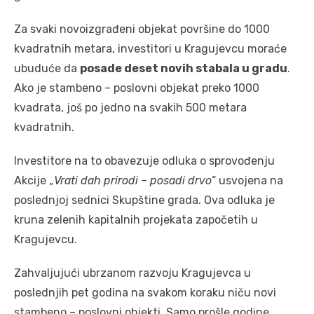
Za svaki novoizgrađeni objekat površine do 1000
kvadratnih metara, investitori u Kragujevcu moraće
ubuduće da
posade deset novih stabala u gradu
.
Ako je stambeno – poslovni objekat preko 1000
kvadrata, još po jedno na svakih 500 metara
kvadratnih.
Investitore na to obavezuje odluka o sprovođenju
Akcije „
Vrati dah prirodi – posadi drvo
“ usvojena na
poslednjoj sednici Skupštine grada. Ova odluka je
kruna zelenih kapitalnih projekata započetih u
Kragujevcu.
Zahvaljujući ubrzanom razvoju Kragujevca u
poslednjih pet godina na svakom koraku niču novi
stambeno – poslovni objekti. Samo prošle godine