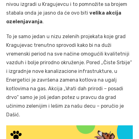
nivou izgradi u Kragujevcu i to pomnožite sa brojem
stabala onda je jasno da će ovo biti
velika akcija
ozelenjavanja
.
To je samo jedan u nizu zelenih projekata koje grad
Kragujevac trenutno sprovodi kako bi na duži
vremenski period na sve načine omogućili kvalitetniji
vazduh i bolje prirodno okruženje. Pored „Čiste Srbije“
i izgradnje nove kanalizacione infrastrukture, u
Energetici je završena zamena kotlova na ugalj
kotlovima na gas. Akcija „Vrati dah prirodi – posadi
drvo“ samo je još jedan potez u pravcu da grad
učinimo zelenijim i lešim za našu decu – poručio je
Dašić.