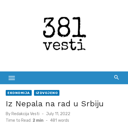
Skip
to
content
EKONOMIJA
IZDVOJENO
Iz Nepala na rad u Srbiju
Posted
By
Redakcija Vesti
July 11, 2022
on
Time to Read:
2 min
-
481
words