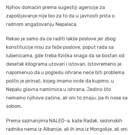
Njihov domaćin prema sugestiji agencije za
zapošljavanje nije bio za to da u javnosti priča o
radnom angažovanju Nepalaca.
Rekao je samo da će raditi lakše poslove jer zbog
konstitucije nisu za teže poslove, poput rada sa
lubenicama, gde treba fizička snaga da se bostan od
desetak kilograma utovari i istovari. Istovremeno je
napomenuo da u pogledu ishrane neće biti problema
pošto je pirinač, kojeg imamo ovde da kupimo, u
Nepalu glavna namirnica u ishrana. Jedino što
nemamo njihove začine, ali oni to znaju, pa ih nose sa
sobom.
Prema saznanjima NALED-a, kaže Radak, sezonskih
radnika nema iz Albanije, ali ih ima iz Mongolije, ali oni