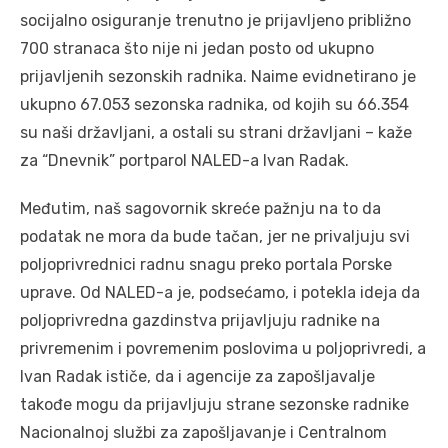
socijalno osiguranje trenutno je prijavljeno približno
700 stranaca što nije ni jedan posto od ukupno
prijavljenih sezonskih radnika. Naime evidnetirano je
ukupno 67.053 sezonska radnika, od kojih su 66.354
su naši državljani, a ostali su strani državljani – kaže
za “Dnevnik” portparol NALED-a Ivan Radak.
Međutim, naš sagovornik skreće pažnju na to da
podatak ne mora da bude tačan, jer ne privaljuju svi
poljoprivrednici radnu snagu preko portala Porske
uprave. Od NALED-a je, podsećamo, i potekla ideja da
poljoprivredna gazdinstva prijavljuju radnike na
privremenim i povremenim poslovima u poljoprivredi, a
Ivan Radak ističe, da i agencije za zapošljavalje
takođe mogu da prijavljuju strane sezonske radnike
Nacionalnoj službi za zapošljavanje i Centralnom