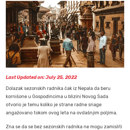
Last Updated on: July 25, 2022
Dolazak sezonskih radnika čak iz Nepala da beru
kornišone u Gospođincima u blizini Novog Sada
otvorio je temu koliko je strane radne snage
angažovano tokom ovog leta na ovdašnjim poljima.
Zna se da se bez sezonskih radnika ne mogu zamisliti