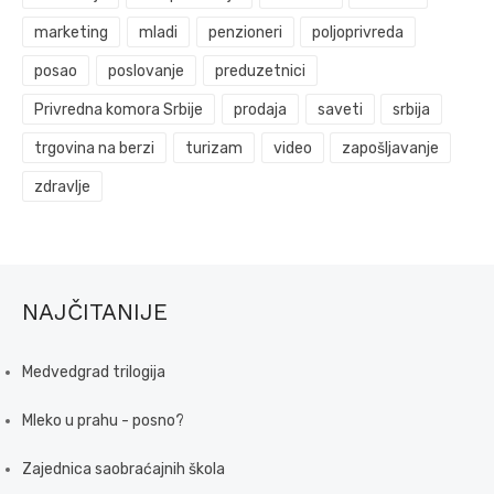
marketing
mladi
penzioneri
poljoprivreda
posao
poslovanje
preduzetnici
Privredna komora Srbije
prodaja
saveti
srbija
trgovina na berzi
turizam
video
zapošljavanje
zdravlje
NAJČITANIJE
Medvedgrad trilogija
Mleko u prahu - posno?
Zajednica saobraćajnih škola