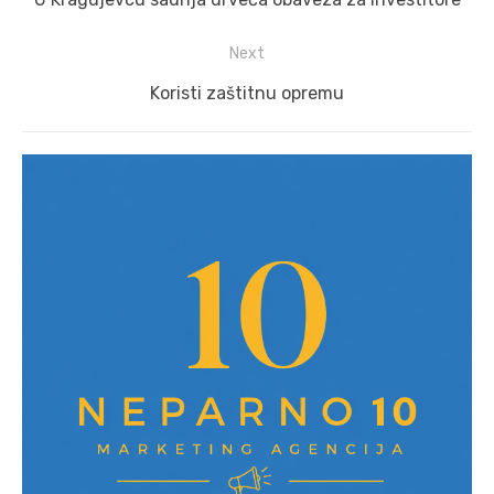
post:
Next
Next
Koristi zaštitnu opremu
post: