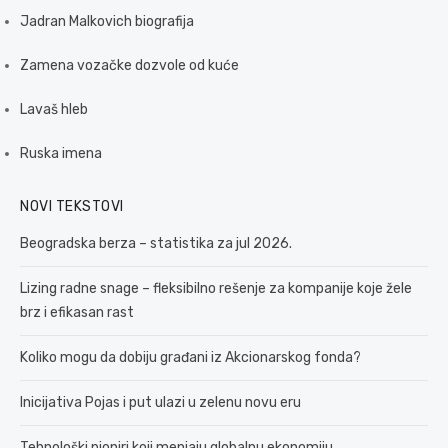
Jadran Malkovich biografija
Zamena vozačke dozvole od kuće
Lavaš hleb
Ruska imena
NOVI TEKSTOVI
Beogradska berza – statistika za jul 2026.
Lizing radne snage – fleksibilno rešenje za kompanije koje žele
brz i efikasan rast
Koliko mogu da dobiju građani iz Akcionarskog fonda?
Inicijativa Pojas i put ulazi u zelenu novu eru
Tehnološki pioniri koji menjaju globalnu ekonomiju