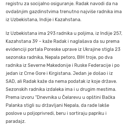
registru za socijalno osiguranje. Radak navodi da na
ovdašnjim gazdinstvima trenutno najviše radnika ima
iz Uzbekistana, Indije i Kazahstana.
Iz Uzbekistana ima 293 radnika u poljima, iz Indije 257,
Kazahstana 39 – kaže Radak i naglašava da su prema
evidenciji portala Poreske uprave iz Ukrajine stigla 23
sezonska radnika, Nepala petoro, BIH troje, po dva
radnika iz Severne Makedonije i Ruske Federacije i po
jedan iz Crne Gore i Kirgistana. Jedan je došao i iz
SAD, ali Radak kaže da nema podatak iz koje države.
Sezonskih radnika izdaleka ima i u drugim mestima.
Prema izvoru “Dnevnika u Čelarevu u opštini Bačka
Palanka stigli su državljani Nepala, da rade lakše
poslove u poljoprivredi, beru i sortiraju papriku i
paradajz.