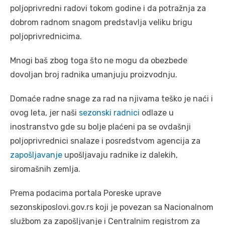
poljoprivredni radovi tokom godine i da potražnja za
dobrom radnom snagom predstavlja veliku brigu
poljoprivrednicima.
Mnogi baš zbog toga što ne mogu da obezbede
dovoljan broj radnika umanjuju proizvodnju.
Domaće radne snage za rad na njivama teško je naći i
ovog leta, jer naši
sezonski radnici
odlaze u
inostranstvo gde su bolje plaćeni pa se ovdašnji
poljoprivrednici snalaze i posredstvom agencija za
zapošljavanje
upošljavaju radnike iz dalekih,
siromašnih zemlja.
Prema podacima portala Poreske uprave
sezonskiposlovi.gov.rs koji je povezan sa Nacionalnom
službom za zapošljvanje i Centralnim registrom za