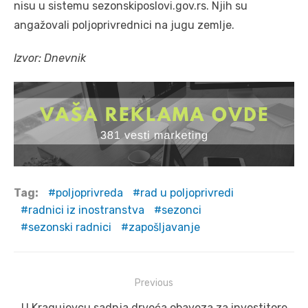
nisu u sistemu sezonskiposlovi.gov.rs. Njih su
angažovali poljoprivrednici na jugu zemlje.
Izvor: Dnevnik
Tag:
poljoprivreda
rad u poljoprivredi
radnici iz inostranstva
sezonci
sezonski radnici
zapošljavanje
Post
Previous
navigation
Previous
U Kragujevcu sadnja drveća obaveza za investitore