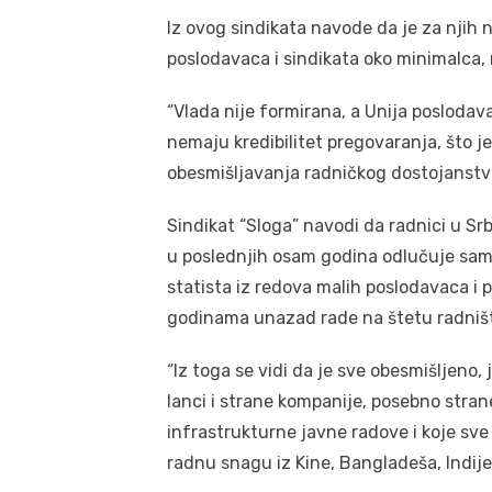
Iz ovog sindikata navode da je za njih 
poslodavaca i sindikata oko minimalca,
“Vlada nije formirana, a Unija poslodav
nemaju kredibilitet pregovaranja, što je
obesmišljavanja radničkog dostojanstva
Sindikat “Sloga” navodi da radnici u Srb
u poslednjih osam godina odlučuje sam
statista iz redova malih poslodavaca i 
godinama unazad rade na štetu radništ
“Iz toga se vidi da je sve obesmišljeno,
lanci i strane kompanije, posebno stran
infrastrukturne javne radove i koje sve
radnu snagu iz Kine, Bangladeša, Indije”