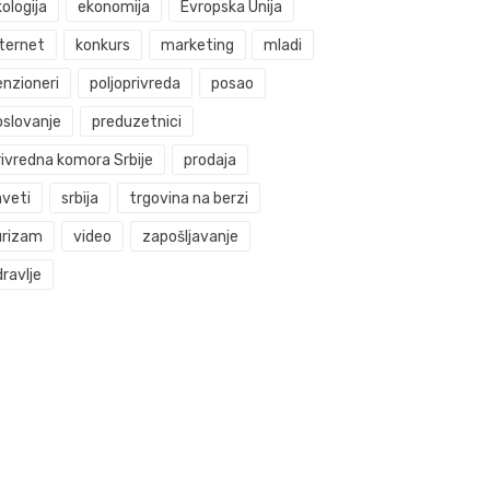
ologija
ekonomija
Evropska Unija
nternet
konkurs
marketing
mladi
enzioneri
poljoprivreda
posao
oslovanje
preduzetnici
rivredna komora Srbije
prodaja
aveti
srbija
trgovina na berzi
urizam
video
zapošljavanje
ravlje