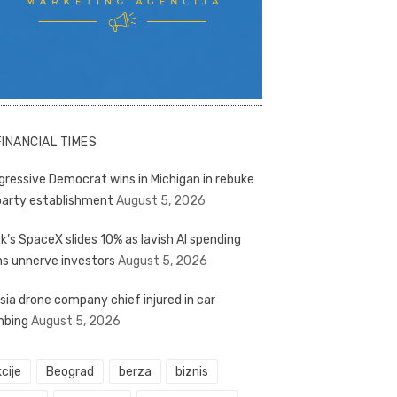
FINANCIAL TIMES
gressive Democrat wins in Michigan in rebuke
party establishment
August 5, 2026
k’s SpaceX slides 10% as lavish AI spending
ns unnerve investors
August 5, 2026
sia drone company chief injured in car
bing
August 5, 2026
cije
Beograd
berza
biznis