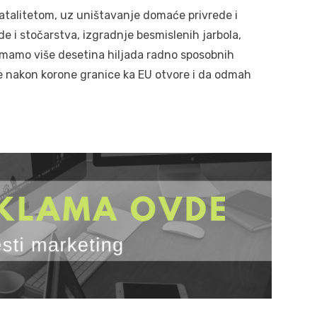
atalitetom, uz uništavanje domaće privrede i
e i stočarstva, izgradnje besmislenih jarbola,
imamo više desetina hiljada radno sposobnih
se nakon korone granice ka EU otvore i da odmah