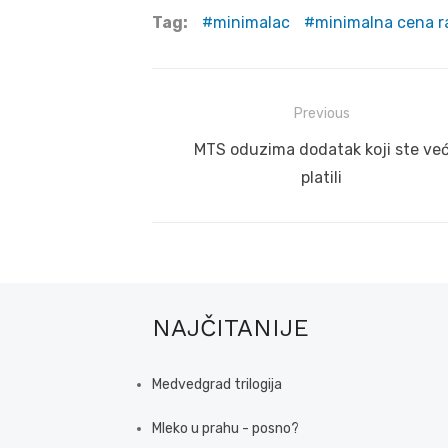
Tag:
minimalac
minimalna cena r
Post
Previous
navigation
Previous
MTS oduzima dodatak koji ste ve
post:
platili
NAJČITANIJE
Medvedgrad trilogija
Mleko u prahu - posno?