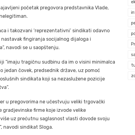
ek
najavljeni početak pregovora predstavnika Vlade,
i
 nelegitiman.
p
aca i takozvani ‘reprezentativni’ sindikati odavno
p
 nastavak fingiranja socijalnog dijaloga i
P
”, navodi se u saopštenju.
s
iji “imaju tragičnu sudbinu da im o visini minimalca
t
o jedan čovek, predsednik države, uz pomoć
zd
poslušnih sindikata koji sa nezaslužene pozicije
va”.
 jer u pregovorima ne učestvuju veliki trgovački
e gradjevinske firme koje izvode velike
 više uz prećutnu saglasnost vlasti dovode svoju
, navodi sindikat Sloga.