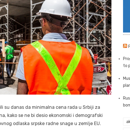
Pro
to 
Mus
pla
Rus
bom
ili su danas da minimalna cena rada u Srbiji za
na, kako se ne bi desio ekonomski i demografski
ak
ovnog odlaska srpske radne snage u zemlje EU.