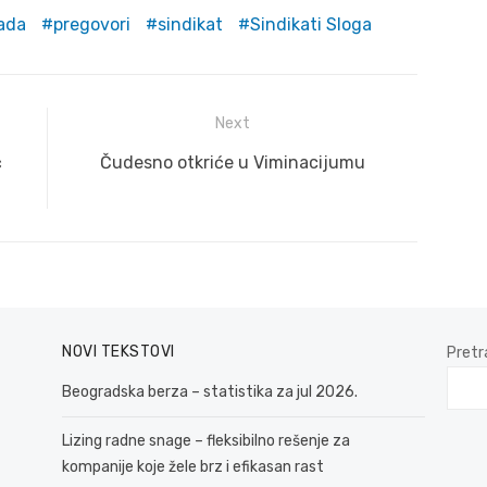
ada
pregovori
sindikat
Sindikati Sloga
Next
Next
ć
Čudesno otkriće u Viminacijumu
post:
NOVI TEKSTOVI
Pretr
Beogradska berza – statistika za jul 2026.
Lizing radne snage – fleksibilno rešenje za
kompanije koje žele brz i efikasan rast