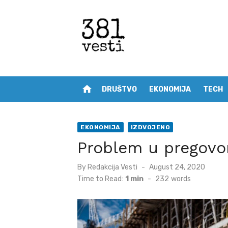
Skip
to
content
home
DRUŠTVO
EKONOMIJA
TECH
EKONOMIJA
IZDVOJENO
Problem u pregovo
Posted
By
Redakcija Vesti
August 24, 2020
on
Time to Read:
1 min
-
232
words