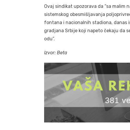
Ovaj sindikat upozorava da “sa malim n
sistemskog obesmišljavanja poljoprivred
fontana i nacionalnih stadiona, danas 
gradjana Srbije koji napeto čekaju da 
odu”.
Izvor: Beta