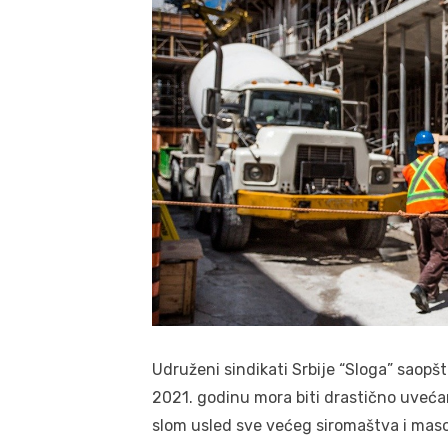
Udruženi sindikati Srbije “Sloga” saopšt
2021. godinu mora biti drastično uveća
slom usled sve većeg siromaštva i mas