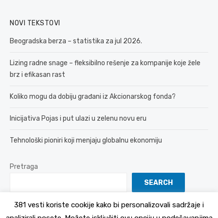
NOVI TEKSTOVI
Beogradska berza – statistika za jul 2026.
Lizing radne snage – fleksibilno rešenje za kompanije koje žele
brz i efikasan rast
Koliko mogu da dobiju građani iz Akcionarskog fonda?
Inicijativa Pojas i put ulazi u zelenu novu eru
Tehnološki pioniri koji menjaju globalnu ekonomiju
Pretraga
SEARCH
381 vesti koriste cookije kako bi personalizovali sadržaje i