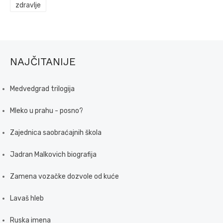
zdravlje
NAJČITANIJE
Medvedgrad trilogija
Mleko u prahu - posno?
Zajednica saobraćajnih škola
Jadran Malkovich biografija
Zamena vozačke dozvole od kuće
Lavaš hleb
Ruska imena