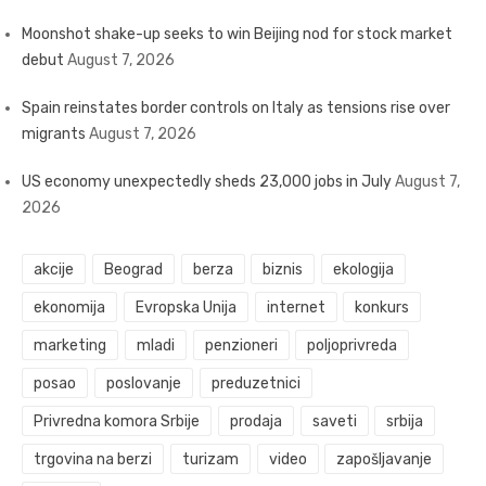
Moonshot shake-up seeks to win Beijing nod for stock market
debut
August 7, 2026
Spain reinstates border controls on Italy as tensions rise over
migrants
August 7, 2026
US economy unexpectedly sheds 23,000 jobs in July
August 7,
2026
akcije
Beograd
berza
biznis
ekologija
ekonomija
Evropska Unija
internet
konkurs
marketing
mladi
penzioneri
poljoprivreda
posao
poslovanje
preduzetnici
Privredna komora Srbije
prodaja
saveti
srbija
trgovina na berzi
turizam
video
zapošljavanje