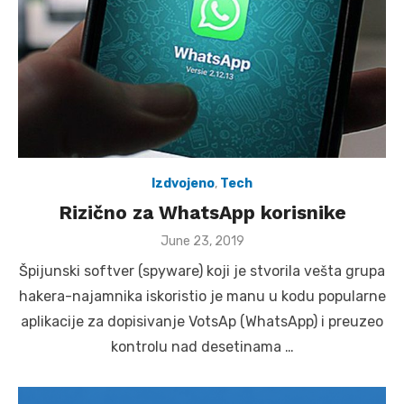
Izdvojeno
,
Tech
Rizično za WhatsApp korisnike
Posted
June 23, 2019
on
Špijunski softver (spyware) koji je stvorila vešta grupa
hakera-najamnika iskoristio je manu u kodu popularne
aplikacije za dopisivanje VotsAp (WhatsApp) i preuzeo
kontrolu nad desetinama …