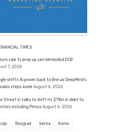
FINANCIAL TIMES
euro sale to prop up yen blindsided ECB
ust 7, 2026
gle shifts AI power back to Brin as DeepMind’s
sabis steps aside
August 6, 2026
e Street in talks to shift its $11bn in debt to
estors including Pimco
August 6, 2026
cije
Beograd
berza
biznis