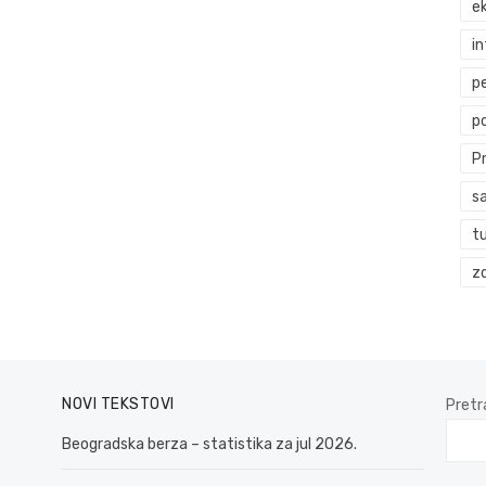
ek
i
p
p
P
s
t
zd
NOVI TEKSTOVI
Pretr
Beogradska berza – statistika za jul 2026.