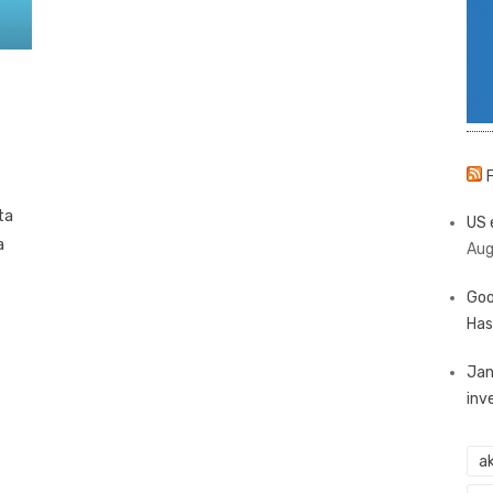
ta
US 
a
Aug
Goo
Has
Jan
inv
ak