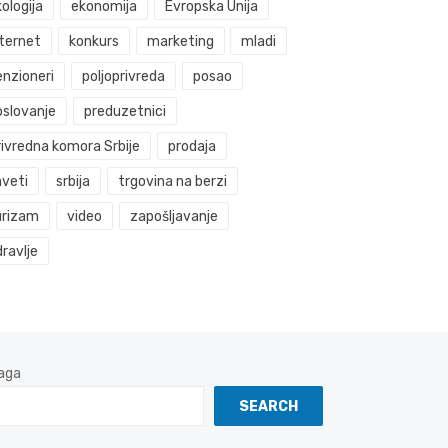
ologija
ekonomija
Evropska Unija
nternet
konkurs
marketing
mladi
enzioneri
poljoprivreda
posao
oslovanje
preduzetnici
rivredna komora Srbije
prodaja
aveti
srbija
trgovina na berzi
urizam
video
zapošljavanje
ravlje
aga
SEARCH