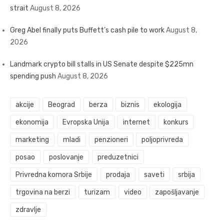
strait
August 8, 2026
Greg Abel finally puts Buffett’s cash pile to work
August 8,
2026
Landmark crypto bill stalls in US Senate despite $225mn
spending push
August 8, 2026
akcije
Beograd
berza
biznis
ekologija
ekonomija
Evropska Unija
internet
konkurs
marketing
mladi
penzioneri
poljoprivreda
posao
poslovanje
preduzetnici
Privredna komora Srbije
prodaja
saveti
srbija
trgovina na berzi
turizam
video
zapošljavanje
zdravlje