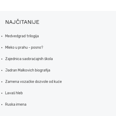
NAJČITANIJE
Medvedgrad trilogija
Mleko u prahu - posno?
Zajednica saobraćajnih škola
Jadran Malkovich biografija
Zamena vozačke dozvole od kuće
Lavaš hleb
Ruska imena