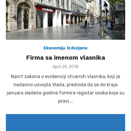
Ekonomija
,
Izdvojeno
Firma sa imenom vlasnika
Posted
April 28, 2018
on
Nacrt zakona o evidenciji stvarnih vlasnika, koji je
nedavno usvojila Vlada, predviđa da se do kraja
januara sledeće godine formira registar osoba koje su
pravi …