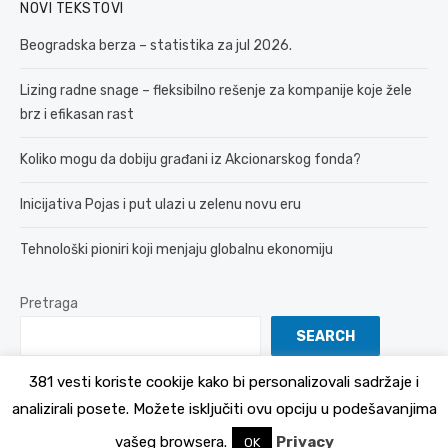
NOVI TEKSTOVI
Beogradska berza – statistika za jul 2026.
Lizing radne snage – fleksibilno rešenje za kompanije koje žele
brz i efikasan rast
Koliko mogu da dobiju građani iz Akcionarskog fonda?
Inicijativa Pojas i put ulazi u zelenu novu eru
Tehnološki pioniri koji menjaju globalnu ekonomiju
Pretraga
SEARCH
381 vesti koriste cookije kako bi personalizovali sadržaje i
analizirali posete. Možete isključiti ovu opciju u podešavanjima
© 2026 381 vesti
Politika Privatnosti
vašeg browsera.
Privacy
OK