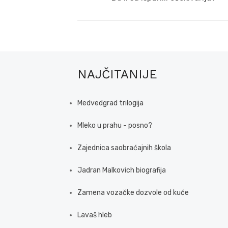
NAJČITANIJE
Medvedgrad trilogija
Mleko u prahu - posno?
Zajednica saobraćajnih škola
Jadran Malkovich biografija
Zamena vozačke dozvole od kuće
Lavaš hleb