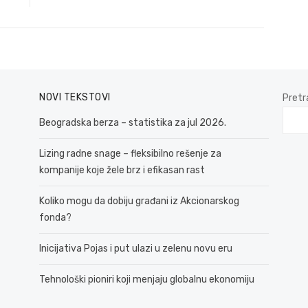
NOVI TEKSTOVI
Pretr
Beogradska berza – statistika za jul 2026.
Lizing radne snage – fleksibilno rešenje za
kompanije koje žele brz i efikasan rast
Koliko mogu da dobiju građani iz Akcionarskog
fonda?
Inicijativa Pojas i put ulazi u zelenu novu eru
Tehnološki pioniri koji menjaju globalnu ekonomiju