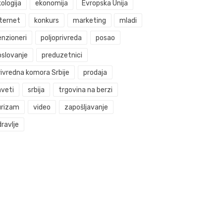
ologija
ekonomija
Evropska Unija
nternet
konkurs
marketing
mladi
enzioneri
poljoprivreda
posao
oslovanje
preduzetnici
rivredna komora Srbije
prodaja
aveti
srbija
trgovina na berzi
urizam
video
zapošljavanje
ravlje