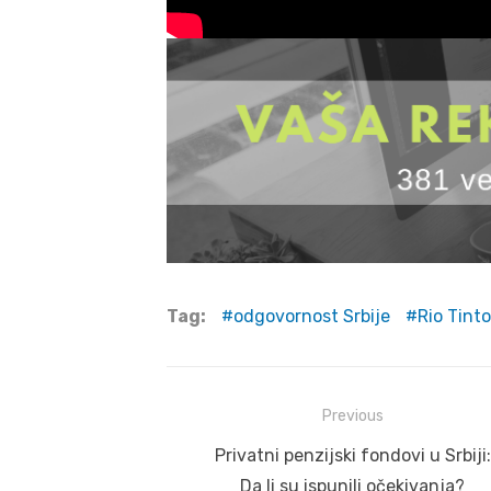
Tag:
odgovornost Srbije
Rio Tinto
Post
Previous
navigation
Previous
Privatni penzijski fondovi u Srbiji:
post:
Da li su ispunili očekivanja?