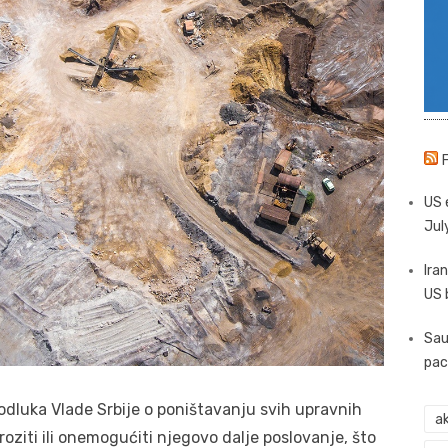
US 
Jul
Iran
US 
Sau
pac
dluka Vlade Srbije o poništavanju svih upravnih
ak
oziti ili onemogućiti njegovo dalje poslovanje, što