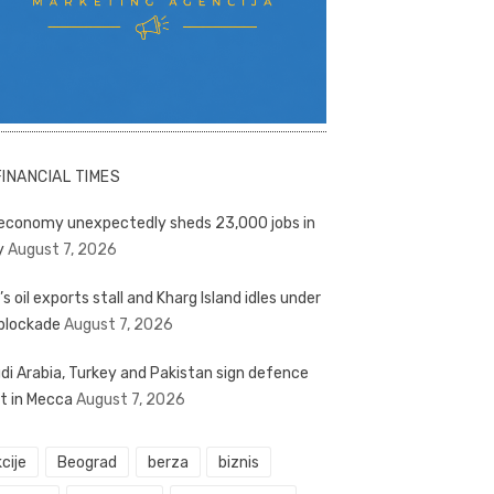
FINANCIAL TIMES
economy unexpectedly sheds 23,000 jobs in
y
August 7, 2026
’s oil exports stall and Kharg Island idles under
blockade
August 7, 2026
di Arabia, Turkey and Pakistan sign defence
t in Mecca
August 7, 2026
cije
Beograd
berza
biznis