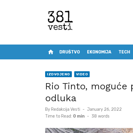
Skip
to
content
home
DRUŠTVO
EKONOMIJA
TECH
IZDVOJENO
VIDEO
Rio Tinto, moguće 
odluka
Posted
By
Redakcija Vesti
January 26, 2022
on
Time to Read:
0 min
-
38
words