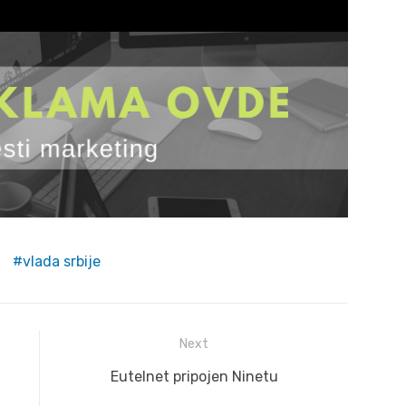
vlada srbije
Next
Next
Eutelnet pripojen Ninetu
post: