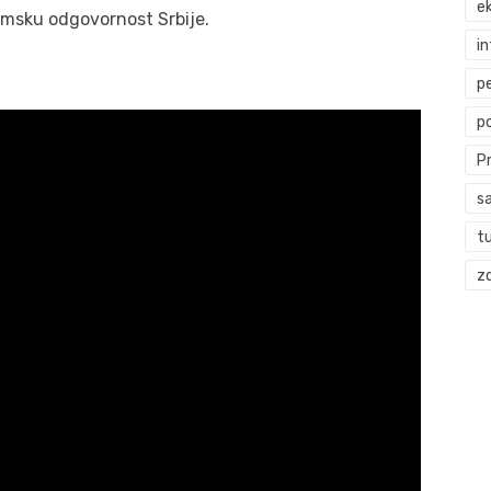
ek
msku odgovornost Srbije.
i
p
p
P
s
t
zd