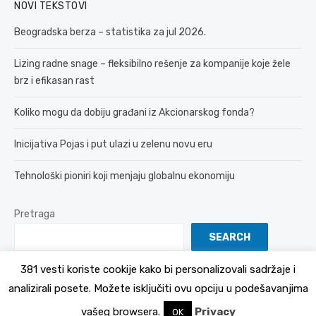
NOVI TEKSTOVI
Beogradska berza – statistika za jul 2026.
Lizing radne snage – fleksibilno rešenje za kompanije koje žele
brz i efikasan rast
Koliko mogu da dobiju građani iz Akcionarskog fonda?
Inicijativa Pojas i put ulazi u zelenu novu eru
Tehnološki pioniri koji menjaju globalnu ekonomiju
Pretraga
SEARCH
381 vesti koriste cookije kako bi personalizovali sadržaje i
analizirali posete. Možete isključiti ovu opciju u podešavanjima
© 2026 381 vesti
Politika Privatnosti
vašeg browsera.
Privacy
OK