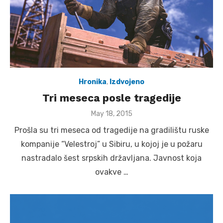
Hronika
,
Izdvojeno
Tri meseca posle tragedije
Posted
May 18, 2015
on
Prošla su tri meseca od tragedije na gradilištu ruske
kompanije “Velestroj” u Sibiru, u kojoj je u požaru
nastradalo šest srpskih državljana. Javnost koja
ovakve …