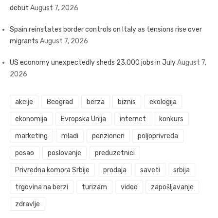
debut
August 7, 2026
Spain reinstates border controls on Italy as tensions rise over
migrants
August 7, 2026
US economy unexpectedly sheds 23,000 jobs in July
August 7,
2026
akcije
Beograd
berza
biznis
ekologija
ekonomija
Evropska Unija
internet
konkurs
marketing
mladi
penzioneri
poljoprivreda
posao
poslovanje
preduzetnici
Privredna komora Srbije
prodaja
saveti
srbija
trgovina na berzi
turizam
video
zapošljavanje
zdravlje