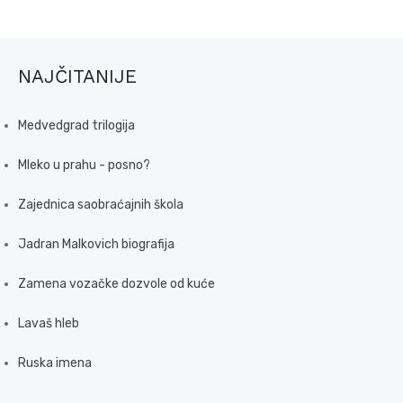
NAJČITANIJE
Medvedgrad trilogija
Mleko u prahu - posno?
Zajednica saobraćajnih škola
Jadran Malkovich biografija
Zamena vozačke dozvole od kuće
Lavaš hleb
Ruska imena