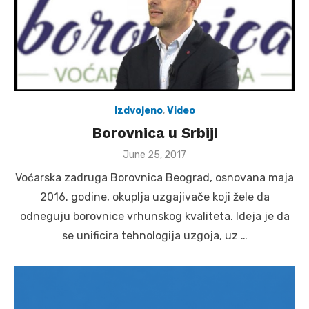
Izdvojeno
,
Video
Borovnica u Srbiji
Posted
June 25, 2017
on
Voćarska zadruga Borovnica Beograd, osnovana maja
2016. godine, okuplja uzgajivače koji žele da
odneguju borovnice vrhunskog kvaliteta. Ideja je da
se unificira tehnologija uzgoja, uz …