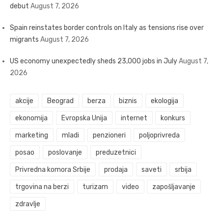
debut
August 7, 2026
Spain reinstates border controls on Italy as tensions rise over
migrants
August 7, 2026
US economy unexpectedly sheds 23,000 jobs in July
August 7,
2026
akcije
Beograd
berza
biznis
ekologija
ekonomija
Evropska Unija
internet
konkurs
marketing
mladi
penzioneri
poljoprivreda
posao
poslovanje
preduzetnici
Privredna komora Srbije
prodaja
saveti
srbija
trgovina na berzi
turizam
video
zapošljavanje
zdravlje