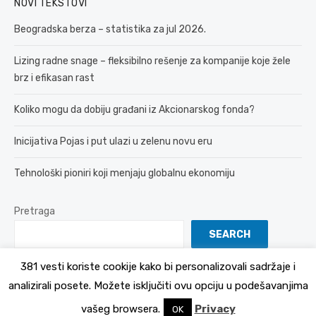
NOVI TEKSTOVI
Beogradska berza – statistika za jul 2026.
Lizing radne snage – fleksibilno rešenje za kompanije koje žele
brz i efikasan rast
Koliko mogu da dobiju građani iz Akcionarskog fonda?
Inicijativa Pojas i put ulazi u zelenu novu eru
Tehnološki pioniri koji menjaju globalnu ekonomiju
Pretraga
SEARCH
381 vesti koriste cookije kako bi personalizovali sadržaje i
analizirali posete. Možete isključiti ovu opciju u podešavanjima
© 2026 381 vesti
Politika Privatnosti
vašeg browsera.
Privacy
OK