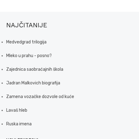
NAJČITANIJE
Medvedgrad trilogija
Mleko u prahu - posno?
Zajednica saobraćajnih škola
Jadran Malkovich biografija
Zamena vozačke dozvole od kuće
Lavaš hleb
Ruska imena