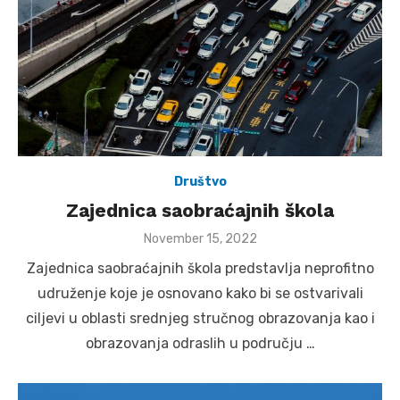
Društvo
Zajednica saobraćajnih škola
Posted
November 15, 2022
on
Zajednica saobraćajnih škola predstavlja neprofitno
udruženje koje je osnovano kako bi se ostvarivali
ciljevi u oblasti srednjeg stručnog obrazovanja kao i
obrazovanja odraslih u području …