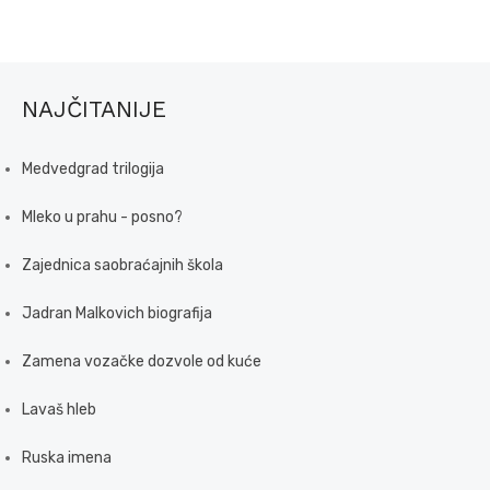
NAJČITANIJE
Medvedgrad trilogija
Mleko u prahu - posno?
Zajednica saobraćajnih škola
Jadran Malkovich biografija
Zamena vozačke dozvole od kuće
Lavaš hleb
Ruska imena