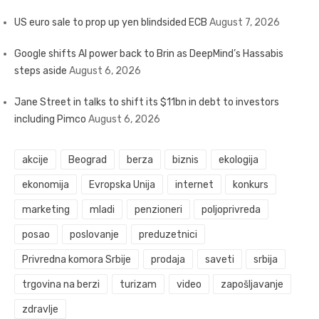
US euro sale to prop up yen blindsided ECB
August 7, 2026
Google shifts AI power back to Brin as DeepMind’s Hassabis
steps aside
August 6, 2026
Jane Street in talks to shift its $11bn in debt to investors
including Pimco
August 6, 2026
akcije
Beograd
berza
biznis
ekologija
ekonomija
Evropska Unija
internet
konkurs
marketing
mladi
penzioneri
poljoprivreda
posao
poslovanje
preduzetnici
Privredna komora Srbije
prodaja
saveti
srbija
trgovina na berzi
turizam
video
zapošljavanje
zdravlje