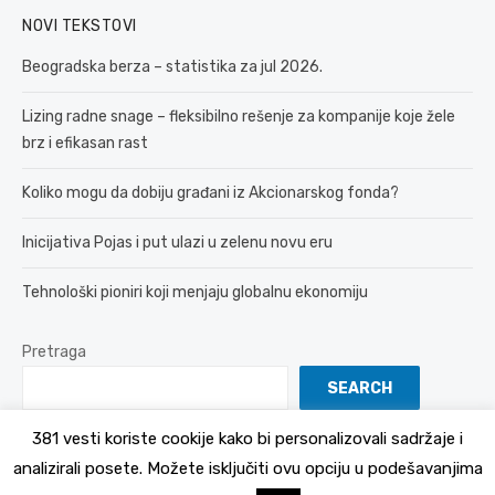
NOVI TEKSTOVI
Beogradska berza – statistika za jul 2026.
Lizing radne snage – fleksibilno rešenje za kompanije koje žele
brz i efikasan rast
Koliko mogu da dobiju građani iz Akcionarskog fonda?
Inicijativa Pojas i put ulazi u zelenu novu eru
Tehnološki pioniri koji menjaju globalnu ekonomiju
Pretraga
SEARCH
381 vesti koriste cookije kako bi personalizovali sadržaje i
analizirali posete. Možete isključiti ovu opciju u podešavanjima
© 2026 381 vesti
Politika Privatnosti