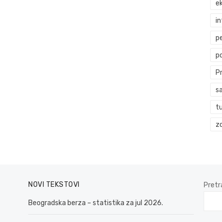
ek
i
p
p
P
s
t
zd
NOVI TEKSTOVI
Pretr
Beogradska berza – statistika za jul 2026.