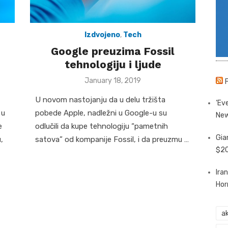
Izdvojeno
,
Tech
Google preuzima Fossil
tehnologiju i ljude
Posted
January 18, 2019
on
U novom nastojanju da u delu tržišta
‘Eve
 u
pobede Apple, nadležni u Google-u su
New
e
odlučili da kupe tehnologiju “pametnih
Gia
,
satova” od kompanije Fossil, i da preuzmu …
$20
Ira
Hor
ak