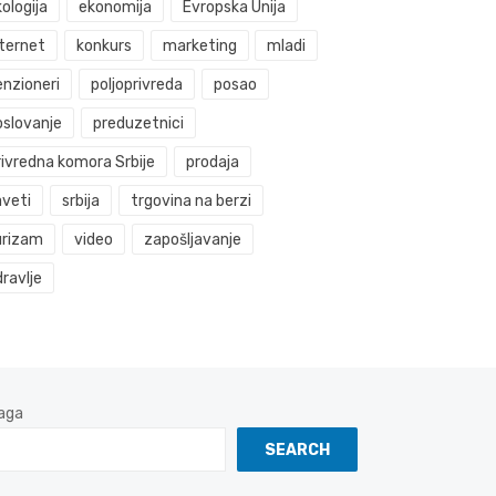
ologija
ekonomija
Evropska Unija
nternet
konkurs
marketing
mladi
enzioneri
poljoprivreda
posao
oslovanje
preduzetnici
rivredna komora Srbije
prodaja
aveti
srbija
trgovina na berzi
urizam
video
zapošljavanje
ravlje
aga
SEARCH