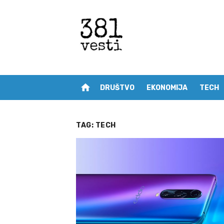
Skip
to
content
home
DRUŠTVO
EKONOMIJA
TECH
TAG:
TECH