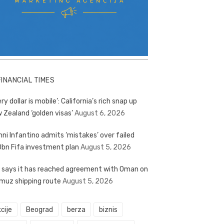
FINANCIAL TIMES
ry dollar is mobile’: California’s rich snap up
 Zealand ‘golden visas’
August 6, 2026
nni Infantino admits ‘mistakes’ over failed
bn Fifa investment plan
August 5, 2026
n says it has reached agreement with Oman on
muz shipping route
August 5, 2026
cije
Beograd
berza
biznis