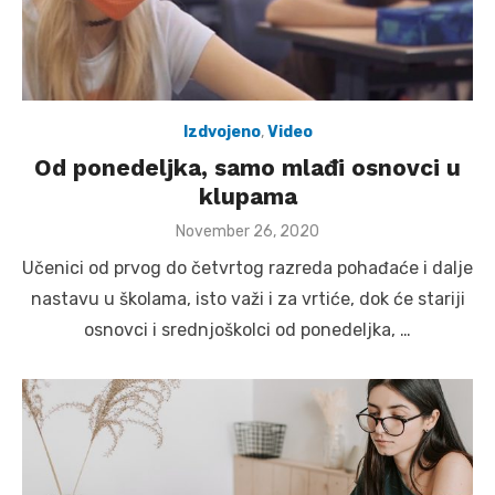
Izdvojeno
,
Video
Od ponedeljka, samo mlađi osnovci u
klupama
Posted
November 26, 2020
on
Učenici od prvog do četvrtog razreda pohađaće i dalje
nastavu u školama, isto važi i za vrtiće, dok će stariji
osnovci i srednjoškolci od ponedeljka, …