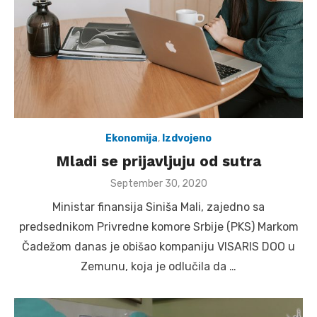
Ekonomija
,
Izdvojeno
Mladi se prijavljuju od sutra
Posted
September 30, 2020
on
Ministar finansija Siniša Mali, zajedno sa
predsednikom Privredne komore Srbije (PKS) Markom
Čadežom danas je obišao kompaniju VISARIS DOO u
Zemunu, koja je odlučila da …