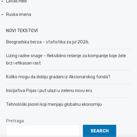
Lavaš hleb
Ruska imena
NOVI TEKSTOVI
Beogradska berza – statistika za jul 2026.
Lizing radne snage – fleksibilno rešenje za kompanije koje žele
brz i efikasan rast
Koliko mogu da dobiju građani iz Akcionarskog fonda?
Inicijativa Pojas i put ulazi u zelenu novu eru
Tehnološki pioniri koji menjaju globalnu ekonomiju
Pretraga
SEARCH