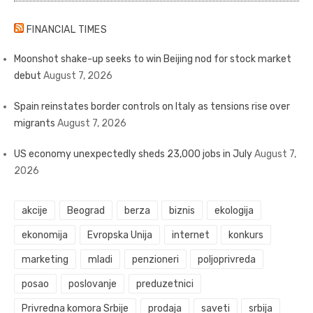
FINANCIAL TIMES
Moonshot shake-up seeks to win Beijing nod for stock market
debut
August 7, 2026
Spain reinstates border controls on Italy as tensions rise over
migrants
August 7, 2026
US economy unexpectedly sheds 23,000 jobs in July
August 7,
2026
akcije
Beograd
berza
biznis
ekologija
ekonomija
Evropska Unija
internet
konkurs
marketing
mladi
penzioneri
poljoprivreda
posao
poslovanje
preduzetnici
Privredna komora Srbije
prodaja
saveti
srbija