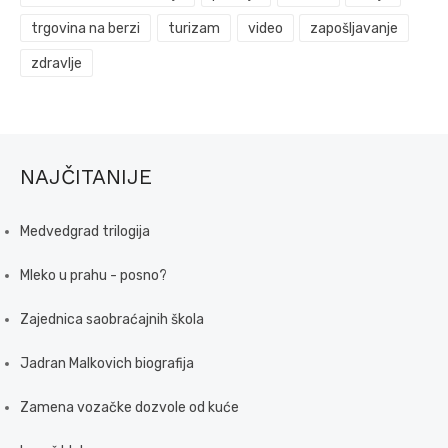
trgovina na berzi
turizam
video
zapošljavanje
zdravlje
NAJČITANIJE
Medvedgrad trilogija
Mleko u prahu - posno?
Zajednica saobraćajnih škola
Jadran Malkovich biografija
Zamena vozačke dozvole od kuće