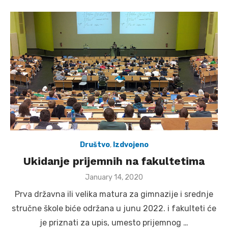
Društvo
,
Izdvojeno
Ukidanje prijemnih na fakultetima
Posted
January 14, 2020
on
Prva državna ili velika matura za gimnazije i srednje
stručne škole biće održana u junu 2022. i fakulteti će
je priznati za upis, umesto prijemnog …