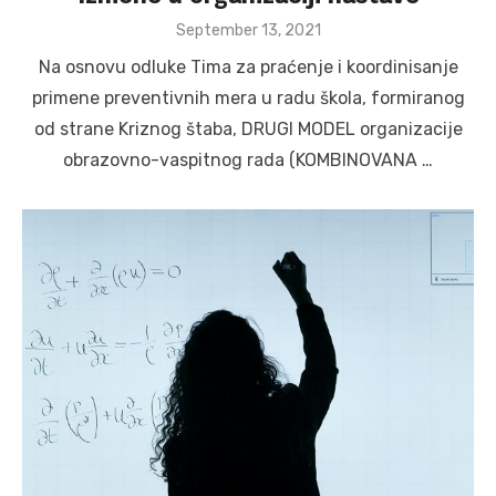
Posted
September 13, 2021
on
Na osnovu odluke Tima za praćenje i koordinisanje
primene preventivnih mera u radu škola, formiranog
od strane Kriznog štaba, DRUGI MODEL organizacije
obrazovno-vaspitnog rada (KOMBINOVANA …