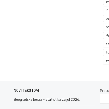
ek
i
p
p
P
s
t
zd
NOVI TEKSTOVI
Pretr
Beogradska berza – statistika za jul 2026.