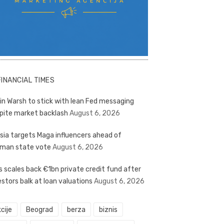
FINANCIAL TIMES
in Warsh to stick with lean Fed messaging
pite market backlash
August 6, 2026
sia targets Maga influencers ahead of
man state vote
August 6, 2026
s scales back €1bn private credit fund after
estors balk at loan valuations
August 6, 2026
cije
Beograd
berza
biznis