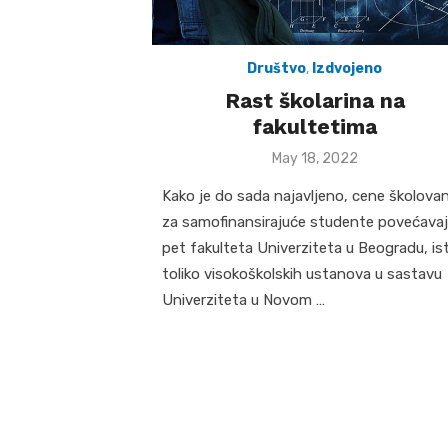
Društvo
,
Izdvojeno
Rast školarina na
fakultetima
Posted
May 18, 2022
on
Kako je do sada najavljeno, cene školova
za samofinansirajuće studente povećava
pet fakulteta Univerziteta u Beogradu, is
toliko visokoškolskih ustanova u sastavu
Univerziteta u Novom …