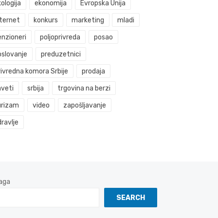
ologija
ekonomija
Evropska Unija
nternet
konkurs
marketing
mladi
enzioneri
poljoprivreda
posao
oslovanje
preduzetnici
rivredna komora Srbije
prodaja
aveti
srbija
trgovina na berzi
urizam
video
zapošljavanje
ravlje
aga
SEARCH