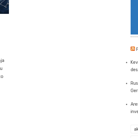
nja
Kev
ju
des
to
Rus
Ger
Are
inv
ak