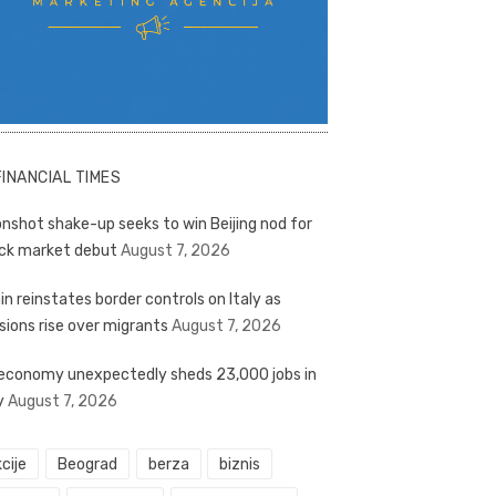
FINANCIAL TIMES
nshot shake-up seeks to win Beijing nod for
ck market debut
August 7, 2026
in reinstates border controls on Italy as
sions rise over migrants
August 7, 2026
economy unexpectedly sheds 23,000 jobs in
y
August 7, 2026
cije
Beograd
berza
biznis