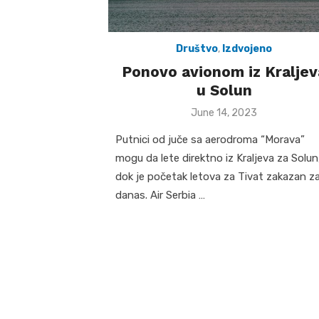
Društvo
,
Izdvojeno
Ponovo avionom iz Kraljev
u Solun
Posted
June 14, 2023
on
Putnici od juče sa aerodroma “Morava”
mogu da lete direktno iz Kraljeva za Solun
dok je početak letova za Tivat zakazan z
danas. Air Serbia …