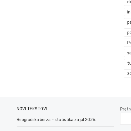
ek
i
p
p
P
s
t
zd
NOVI TEKSTOVI
Pretr
Beogradska berza – statistika za jul 2026.