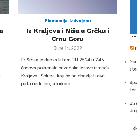
Ekonomija
,
Izdvojeno
a
Iz Kraljeva i Niša u Grčku i
Crnu Goru
Posted
June 14, 2022
on
Er Srbija je danas letom JU 2524 u 7.45
Moo
,
časova pokrenula sezonske letove između
sto
a
Kraljeva i Soluna, koji će se obavljati dva
Spa
puta nedeljno, utorkom …
ten
US 
Jul
ak