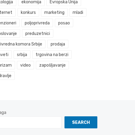
ologija
ekonomija
Evropska Unija
nternet
konkurs
marketing
mladi
enzioneri
poljoprivreda
posao
oslovanje
preduzetnici
rivredna komora Srbije
prodaja
aveti
srbija
trgovina na berzi
urizam
video
zapošljavanje
ravlje
aga
SEARCH