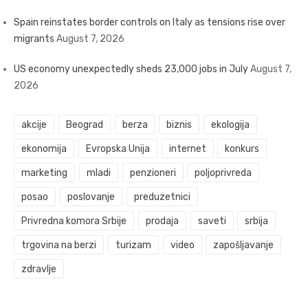
Spain reinstates border controls on Italy as tensions rise over
migrants
August 7, 2026
US economy unexpectedly sheds 23,000 jobs in July
August 7,
2026
akcije
Beograd
berza
biznis
ekologija
ekonomija
Evropska Unija
internet
konkurs
marketing
mladi
penzioneri
poljoprivreda
posao
poslovanje
preduzetnici
Privredna komora Srbije
prodaja
saveti
srbija
trgovina na berzi
turizam
video
zapošljavanje
zdravlje