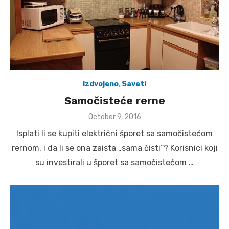
Izdvojeno
,
Saveti
Samočisteće rerne
Posted
October 9, 2016
on
Isplati li se kupiti električni šporet sa samočistećom
rernom, i da li se ona zaista „sama čisti“? Korisnici koji
su investirali u šporet sa samočistećom …