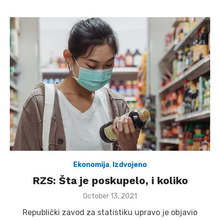
Ekonomija
,
Izdvojeno
RZS: Šta je poskupelo, i koliko
Posted
October 13, 2021
on
Republički zavod za statistiku upravo je objavio