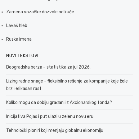
Zamena vozačke dozvole od kuće
Lavaš hleb
Ruska imena
NOVI TEKSTOVI
Beogradska berza – statistika za jul 2026.
Lizing radne snage – fleksibilno rešenje za kompanije koje žele
brz i efikasan rast
Koliko mogu da dobiju građani iz Akcionarskog fonda?
Inicijativa Pojas i put ulazi u zelenu novu eru
Tehnološki pioniri koji menjaju globalnu ekonomiju