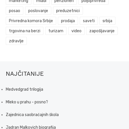
marketing
mladi
penzioneri
poljoprivreda
posao
poslovanje
preduzetnici
Privredna komora Srbije
prodaja
saveti
srbija
trgovina na berzi
turizam
video
zapošljavanje
zdravlje
NAJČITANIJE
Medvedgrad trilogija
Mleko u prahu - posno?
Zajednica saobraćajnih škola
Jadran Malkovich biografija