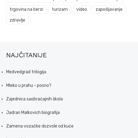
trgovina na berzi
turizam
video
zapošljavanje
zdravlje
NAJČITANIJE
Medvedgrad trilogija
Mleko u prahu - posno?
Zajednica saobraćajnih škola
Jadran Malkovich biografija
Zamena vozačke dozvole od kuće