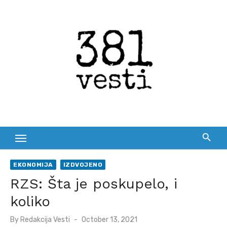
Skip
to
content
EKONOMIJA
IZDVOJENO
RZS: Šta je poskupelo, i
koliko
Posted
By
Redakcija Vesti
October 13, 2021