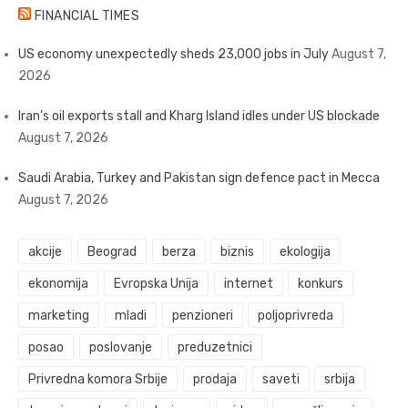
FINANCIAL TIMES
US economy unexpectedly sheds 23,000 jobs in July
August 7,
2026
Iran’s oil exports stall and Kharg Island idles under US blockade
August 7, 2026
Saudi Arabia, Turkey and Pakistan sign defence pact in Mecca
August 7, 2026
akcije
Beograd
berza
biznis
ekologija
ekonomija
Evropska Unija
internet
konkurs
marketing
mladi
penzioneri
poljoprivreda
posao
poslovanje
preduzetnici
Privredna komora Srbije
prodaja
saveti
srbija