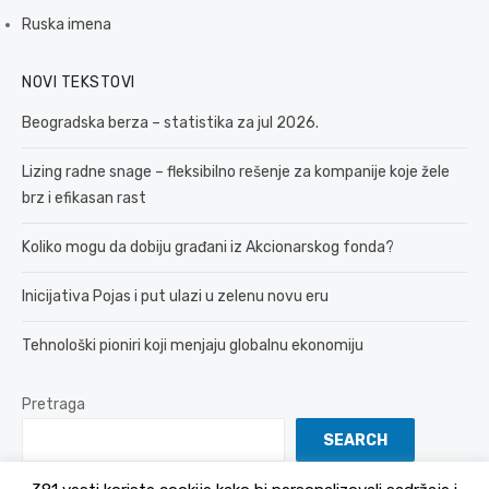
Ruska imena
NOVI TEKSTOVI
Beogradska berza – statistika za jul 2026.
Lizing radne snage – fleksibilno rešenje za kompanije koje žele
brz i efikasan rast
Koliko mogu da dobiju građani iz Akcionarskog fonda?
Inicijativa Pojas i put ulazi u zelenu novu eru
Tehnološki pioniri koji menjaju globalnu ekonomiju
Pretraga
SEARCH