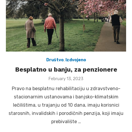
Društvo
,
Izdvojeno
Besplatno u banju, za penzionere
Posted
February 13, 2023
on
Pravo na besplatnu rehabilitaciju u zdravstveno-
stacionarnim ustanovama i banjsko-klimatskim
lečilištima, u trajanju od 10 dana, imaju korisnici
starosnih, invalidskih i porodičnih penzija, koji imaju
prebivalište …