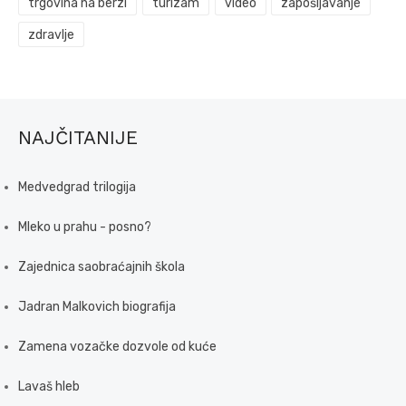
trgovina na berzi
turizam
video
zapošljavanje
zdravlje
NAJČITANIJE
Medvedgrad trilogija
Mleko u prahu - posno?
Zajednica saobraćajnih škola
Jadran Malkovich biografija
Zamena vozačke dozvole od kuće
Lavaš hleb