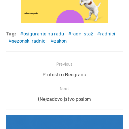
Tag:
osiguranje na radu
radni staž
radnici
sezonski radnici
zakon
Post
Previous
navigation
Previous
Protesti u Beogradu
post:
Next
Next
(Ne)zadovoljstvo poslom
post: