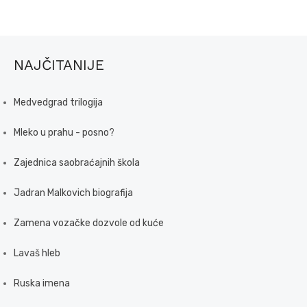
NAJČITANIJE
Medvedgrad trilogija
Mleko u prahu - posno?
Zajednica saobraćajnih škola
Jadran Malkovich biografija
Zamena vozačke dozvole od kuće
Lavaš hleb
Ruska imena