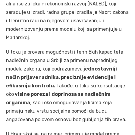
alijanse za lokalni ekonomski razvoj (NALED), koji
sarađuje u izradi, radna grupa izradila je Nacrt zakona
i trenutno radi na njegovom usavršavanju i
modernizovanju prema modelu koji sa primenjuje u
Mađarskoj.
U toku je provera mogućnosti i tehničkih kapaciteta
nadležnih organa u Srbiji za primenu naprednijeg
modela zakona, koji podrazumeva
jednostavniji
način prijave radnika, preciznije evidencije i
efikasniju kontrolu.
Takođe, u toku su konsultacije
oko
visine poreza i doprinosa sa nadležnim
organima
, kao i oko omogućavanja licima koja
primaju neku vrstu socijalne pomoći da budu
angažovana po ovom osnovu bez gubljenja tih prava.
U Hrvatskoj se, na primer, primenjuje model prema