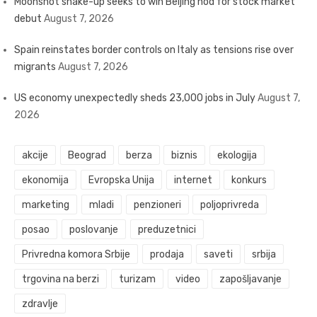
Moonshot shake-up seeks to win Beijing nod for stock market
debut
August 7, 2026
Spain reinstates border controls on Italy as tensions rise over
migrants
August 7, 2026
US economy unexpectedly sheds 23,000 jobs in July
August 7,
2026
akcije
Beograd
berza
biznis
ekologija
ekonomija
Evropska Unija
internet
konkurs
marketing
mladi
penzioneri
poljoprivreda
posao
poslovanje
preduzetnici
Privredna komora Srbije
prodaja
saveti
srbija
trgovina na berzi
turizam
video
zapošljavanje
zdravlje