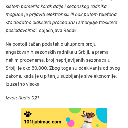
sistem pomerila korak dalje i sezonskog radnika
moguće je prijaviti elektronski ili čak putem telefona,
što dodatno olakšava proceduru i smanjuje troškove
poslodavcima”,
objašnjava Radak.
Ne postoji tačan podatak o ukupnom broju
angažovanih sezonskih radnika u Srbiji, a prema
nekim procenama, broj neprijavljenih sezonaca u
Srbiji je oko 80.000. Zbog toga su očekivanja od ovog
zakona, kada je u pitanju suzbijanje sive ekonomije,
izuzetno visoka.
Izvor: Radio 021