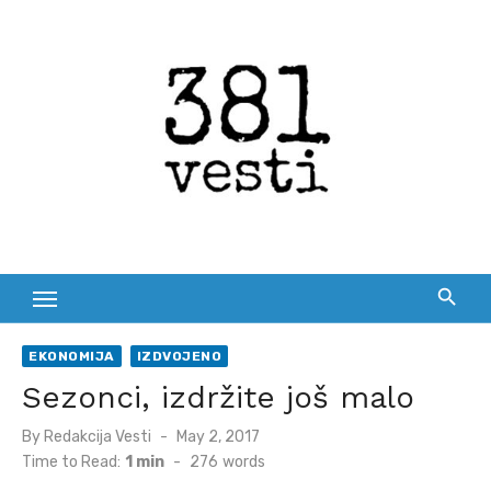
Skip
to
content
EKONOMIJA
IZDVOJENO
Sezonci, izdržite još malo
Posted
By
Redakcija Vesti
May 2, 2017
on
Time to Read:
1 min
-
276
words