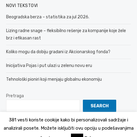
NOVI TEKSTOVI
Beogradska berza – statistika za jul 2026.
Lizing radne snage – fleksibilno rešenje za kompanije koje žele
brz i efikasan rast
Koliko mogu da dobiju građani iz Akcionarskog fonda?
Inicijativa Pojas i put ulazi u zelenu novu eru
Tehnološki pioniri koji menjaju globalnu ekonomiju
Pretraga
SEARCH
381 vesti koriste cookije kako bi personalizovali sadržaje i
analizirali posete. Možete isključiti ovu opciju u podešavanjima
© 2026 381 vesti
Politika Privatnosti