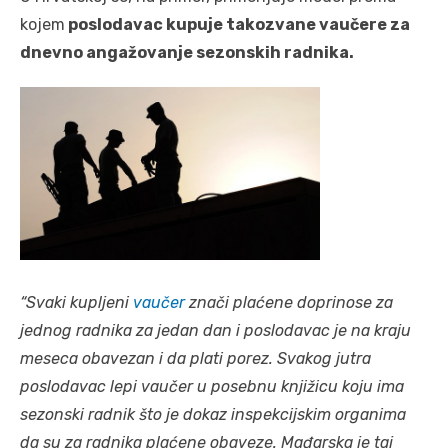
kojem
poslodavac kupuje takozvane vaučere za
dnevno angažovanje sezonskih radnika.
“Svaki kupljeni
vaučer
znači plaćene doprinose za
jednog radnika za jedan dan i poslodavac je na kraju
meseca obavezan i da plati porez. Svakog jutra
poslodavac lepi vaučer u posebnu knjižicu koju ima
sezonski radnik što je dokaz inspekcijskim organima
da su za radnika plaćene obaveze. Mađarska je taj