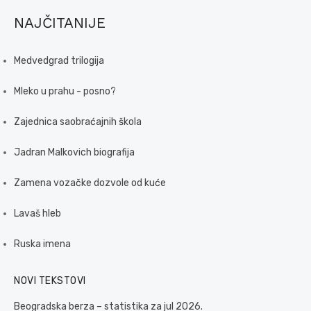
NAJČITANIJE
Medvedgrad trilogija
Mleko u prahu - posno?
Zajednica saobraćajnih škola
Jadran Malkovich biografija
Zamena vozačke dozvole od kuće
Lavaš hleb
Ruska imena
NOVI TEKSTOVI
Beogradska berza – statistika za jul 2026.