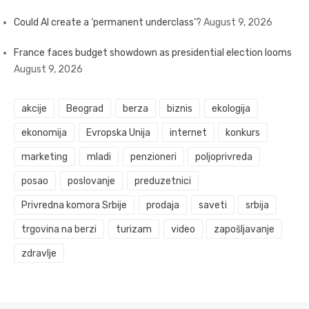
Could AI create a ‘permanent underclass’?
August 9, 2026
France faces budget showdown as presidential election looms
August 9, 2026
akcije
Beograd
berza
biznis
ekologija
ekonomija
Evropska Unija
internet
konkurs
marketing
mladi
penzioneri
poljoprivreda
posao
poslovanje
preduzetnici
Privredna komora Srbije
prodaja
saveti
srbija
trgovina na berzi
turizam
video
zapošljavanje
zdravlje