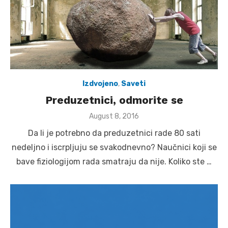
Izdvojeno
,
Saveti
Preduzetnici, odmorite se
Posted
August 8, 2016
on
Da li je potrebno da preduzetnici rade 80 sati
nedeljno i iscrpljuju se svakodnevno? Naučnici koji se
bave fiziologijom rada smatraju da nije. Koliko ste …