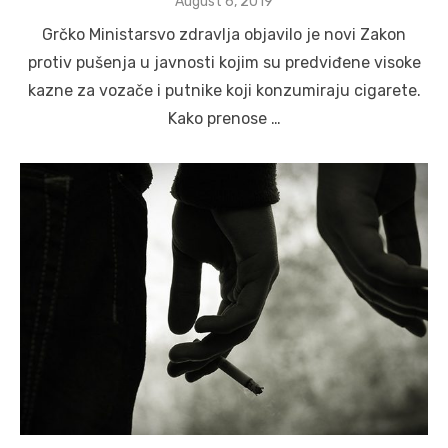
Posted
August 6, 2019
on
Grčko Ministarsvo zdravlja objavilo je novi Zakon
protiv pušenja u javnosti kojim su predviđene visoke
kazne za vozače i putnike koji konzumiraju cigarete.
Kako prenose …