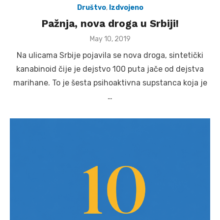
Društvo
,
Izdvojeno
Pažnja, nova droga u Srbiji!
Posted
May 10, 2019
on
Na ulicama Srbije pojavila se nova droga, sintetički
kanabinoid čije je dejstvo 100 puta jače od dejstva
marihane. To je šesta psihoaktivna supstanca koja je
…