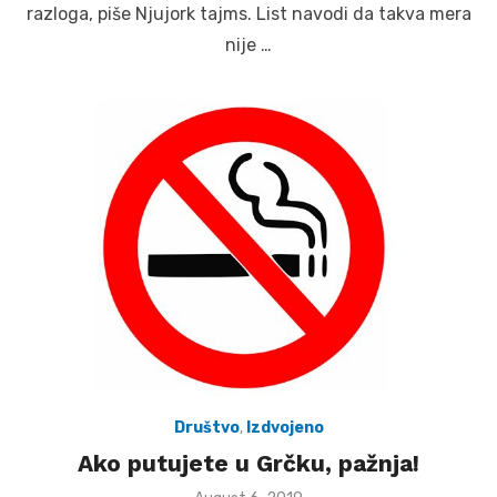
razloga, piše Njujork tajms. List navodi da takva mera
nije …
Društvo
,
Izdvojeno
Ako putujete u Grčku, pažnja!