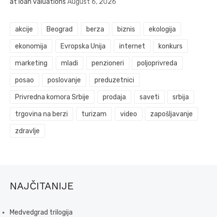
at loan valuations
August 6, 2026
akcije
Beograd
berza
biznis
ekologija
ekonomija
Evropska Unija
internet
konkurs
marketing
mladi
penzioneri
poljoprivreda
posao
poslovanje
preduzetnici
Privredna komora Srbije
prodaja
saveti
srbija
trgovina na berzi
turizam
video
zapošljavanje
zdravlje
NAJČITANIJE
Medvedgrad trilogija