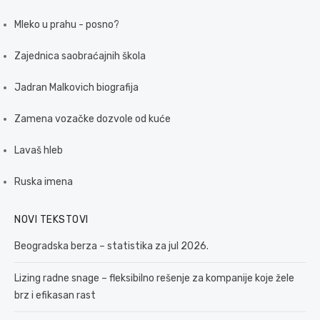
Mleko u prahu - posno?
Zajednica saobraćajnih škola
Jadran Malkovich biografija
Zamena vozačke dozvole od kuće
Lavaš hleb
Ruska imena
NOVI TEKSTOVI
Beogradska berza – statistika za jul 2026.
Lizing radne snage – fleksibilno rešenje za kompanije koje žele
brz i efikasan rast