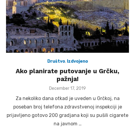
Društvo
,
Izdvojeno
Ako planirate putovanje u Grčku,
pažnja!
Posted
December 17, 2019
on
Za nekoliko dana otkad je uveden u Grčkoj, na
poseban broj telefona zdravstvenoj inspekciji je
prijavljeno gotovo 200 gradjana koji su pušili cigarete
na javnom …