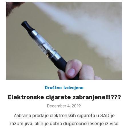
Društvo
,
Izdvojeno
Elektronske cigarete zabranjene!!!???
Posted
December 4, 2019
on
Zabrana prodaje elektronskih cigareta u SAD je
razumljiva, ali nije dobro dugoročno rešenje iz više