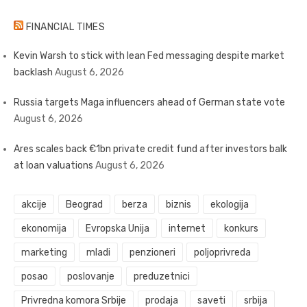
FINANCIAL TIMES
Kevin Warsh to stick with lean Fed messaging despite market
backlash
August 6, 2026
Russia targets Maga influencers ahead of German state vote
August 6, 2026
Ares scales back €1bn private credit fund after investors balk
at loan valuations
August 6, 2026
akcije
Beograd
berza
biznis
ekologija
ekonomija
Evropska Unija
internet
konkurs
marketing
mladi
penzioneri
poljoprivreda
posao
poslovanje
preduzetnici
Privredna komora Srbije
prodaja
saveti
srbija