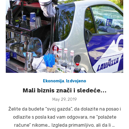
Ekonomija
,
Izdvojeno
Mali biznis znači i sledeće…
Posted
May 29, 2019
on
Želite da budete “svoj gazda”, da dolazite na posao i
odlazite s posla kad vam odgovara, ne “polažete
račune” nikome… Izgleda primamljivo, ali da li …