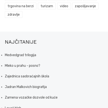
trgovina na berzi
turizam
video
zapošljavanje
zdravlje
NAJČITANIJE
Medvedgrad trilogija
Mleko u prahu - posno?
Zajednica saobraćajnih škola
Jadran Malkovich biografija
Zamena vozačke dozvole od kuće