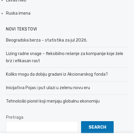
Lavaš hleb
Ruska imena
NOVI TEKSTOVI
Beogradska berza – statistika za jul 2026.
Lizing radne snage – fleksibilno rešenje za kompanije koje žele
brz i efikasan rast
Koliko mogu da dobiju građani iz Akcionarskog fonda?
Inicijativa Pojas i put ulazi u zelenu novu eru
Tehnološki pioniri koji menjaju globalnu ekonomiju
Pretraga
SEARCH