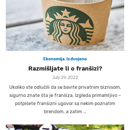
Ekonomija
,
Izdvojeno
Razmišljate li o franšizi?
Posted
July 29, 2022
on
Ukoliko ste odlučili da se bavite privatnim biznisom,
sigurno znate šta je franšiza. Izgleda primamljivo –
potpišete franšizni ugovor sa nekim poznatim
brendom, a zatim …