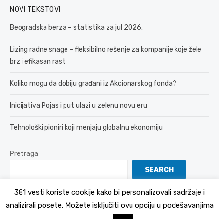
NOVI TEKSTOVI
Beogradska berza – statistika za jul 2026.
Lizing radne snage – fleksibilno rešenje za kompanije koje žele
brz i efikasan rast
Koliko mogu da dobiju građani iz Akcionarskog fonda?
Inicijativa Pojas i put ulazi u zelenu novu eru
Tehnološki pioniri koji menjaju globalnu ekonomiju
Pretraga
SEARCH
381 vesti koriste cookije kako bi personalizovali sadržaje i
analizirali posete. Možete isključiti ovu opciju u podešavanjima
© 2026 381 vesti
Politika Privatnosti