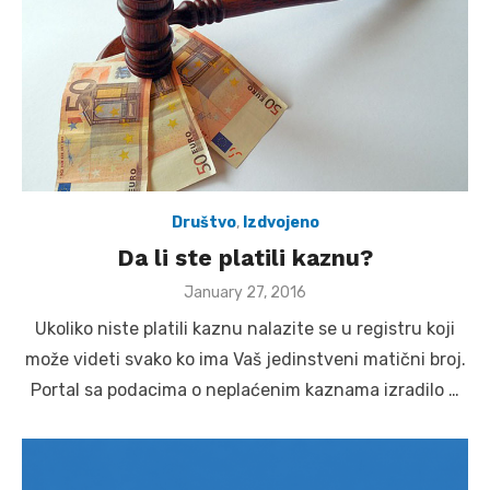
Društvo
,
Izdvojeno
Da li ste platili kaznu?
Posted
January 27, 2016
on
Ukoliko niste platili kaznu nalazite se u registru koji
može videti svako ko ima Vaš jedinstveni matični broj.
Portal sa podacima o neplaćenim kaznama izradilo …