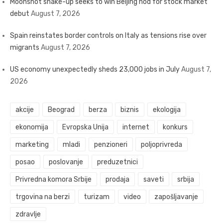
Moonshot shake-up seeks to win Beijing nod for stock market
debut
August 7, 2026
Spain reinstates border controls on Italy as tensions rise over
migrants
August 7, 2026
US economy unexpectedly sheds 23,000 jobs in July
August 7,
2026
akcije
Beograd
berza
biznis
ekologija
ekonomija
Evropska Unija
internet
konkurs
marketing
mladi
penzioneri
poljoprivreda
posao
poslovanje
preduzetnici
Privredna komora Srbije
prodaja
saveti
srbija
trgovina na berzi
turizam
video
zapošljavanje
zdravlje