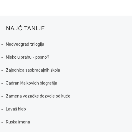
NAJČITANIJE
Medvedgrad trilogija
Mleko u prahu - posno?
Zajednica saobraćajnih škola
Jadran Malkovich biografija
Zamena vozačke dozvole od kuće
Lavaš hleb
Ruska imena