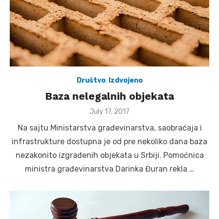
Društvo
,
Izdvojeno
Baza nelegalnih objekata
Posted
July 17, 2017
on
Na sajtu Ministarstva građevinarstva, saobraćaja i
infrastrukture dostupna je od pre nekoliko dana baza
nezakonito izgrađenih objekata u Srbiji. Pomoćnica
ministra građevinarstva Darinka Đuran rekla …