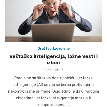
Društvo
,
Izdvojeno
Veštačka inteligencija, lažne vesti i
izbori
Posted
June 1, 2023
on
Paralelno sa širokom dostupnošću veštačke
inteligencije (AI) odvija se borba protiv njene
nekontrolisane primene. Očigledno je da u mnogim
oblastima veštačka inteligencija može biti
zloupotrebljena, …