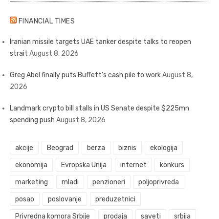
FINANCIAL TIMES
Iranian missile targets UAE tanker despite talks to reopen
strait
August 8, 2026
Greg Abel finally puts Buffett’s cash pile to work
August 8,
2026
Landmark crypto bill stalls in US Senate despite $225mn
spending push
August 8, 2026
akcije
Beograd
berza
biznis
ekologija
ekonomija
Evropska Unija
internet
konkurs
marketing
mladi
penzioneri
poljoprivreda
posao
poslovanje
preduzetnici
Privredna komora Srbije
prodaja
saveti
srbija