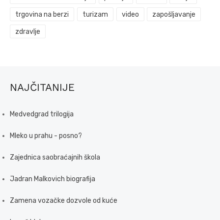
trgovina na berzi
turizam
video
zapošljavanje
zdravlje
NAJČITANIJE
Medvedgrad trilogija
Mleko u prahu - posno?
Zajednica saobraćajnih škola
Jadran Malkovich biografija
Zamena vozačke dozvole od kuće