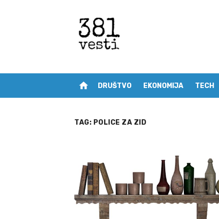
Skip
to
content
home
DRUŠTVO
EKONOMIJA
TECH
TAG:
POLICE ZA ZID