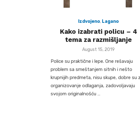
Izdvojeno
,
Lagano
Kako izabrati policu – 4
tema za razmišljanje
Posted
August 15, 2019
on
Police su praktične i lepe. One rešavaju
problem sa smeštanjem sitnih i nešto
krupnijih predmeta, nisu skupe, dobre su 
organizovanje odlaganja, zadovoljavaju
svojom originalnošću …