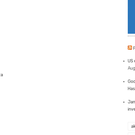
US 
Aug
za
Goo
Has
Jan
inv
ak