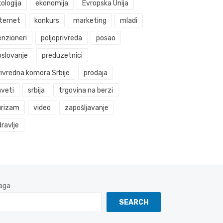
ologija
ekonomija
Evropska Unija
nternet
konkurs
marketing
mladi
enzioneri
poljoprivreda
posao
oslovanje
preduzetnici
rivredna komora Srbije
prodaja
aveti
srbija
trgovina na berzi
urizam
video
zapošljavanje
ravlje
aga
SEARCH