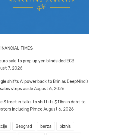
FINANCIAL TIMES
euro sale to prop up yen blindsided ECB
ust 7, 2026
gle shifts AI power back to Brin as DeepMind’s
sabis steps aside
August 6, 2026
e Street in talks to shift its $11bn in debt to
estors including Pimco
August 6, 2026
cije
Beograd
berza
biznis