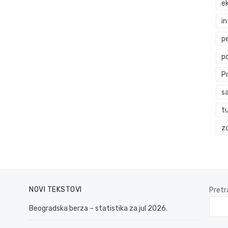
ek
i
p
p
P
s
t
zd
NOVI TEKSTOVI
Pretr
Beogradska berza – statistika za jul 2026.