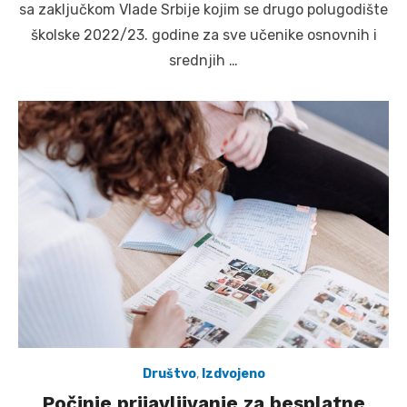
sa zaključkom Vlade Srbije kojim se drugo polugodište
školske 2022/23. godine za sve učenike osnovnih i
srednjih …
Društvo
,
Izdvojeno
Počinje prijavljivanje za besplatne