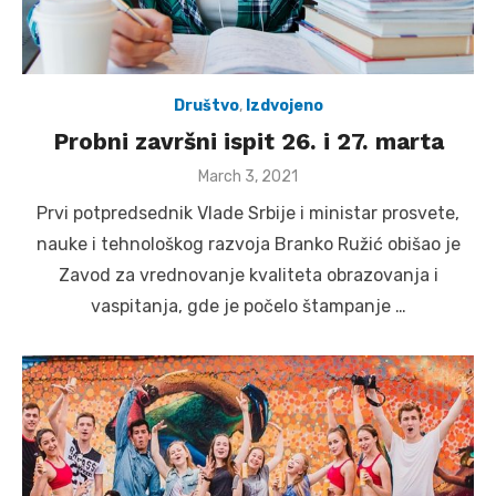
Društvo
,
Izdvojeno
Probni završni ispit 26. i 27. marta
Posted
March 3, 2021
on
Prvi potpredsednik Vlade Srbije i ministar prosvete,
nauke i tehnološkog razvoja Branko Ružić obišao je
Zavod za vrednovanje kvaliteta obrazovanja i
vaspitanja, gde je počelo štampanje …