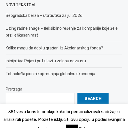
NOVI TEKSTOVI
Beogradska berza – statistika za jul 2026.
Lizing radne snage – fleksibilno rešenje za kompanije koje žele
brz i efikasan rast
Koliko mogu da dobiju građani iz Akcionarskog fonda?
Inicijativa Pojas i put ulazi u zelenu novu eru
Tehnološki pioniri koji menjaju globalnu ekonomiju
Pretraga
SEARCH
381 vesti koriste cookije kako bi personalizovali sadržaje i
analizirali posete. Možete isključiti ovu opciju u podešavanjima
© 2026 381 vesti
Politika Privatnosti