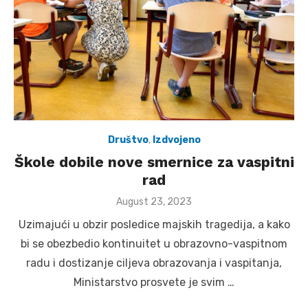
Društvo
,
Izdvojeno
Škole dobile nove smernice za vaspitni
rad
Posted
August 23, 2023
on
Uzimajući u obzir posledice majskih tragedija, a kako
bi se obezbedio kontinuitet u obrazovno-vaspitnom
radu i dostizanje ciljeva obrazovanja i vaspitanja,
Ministarstvo prosvete je svim …