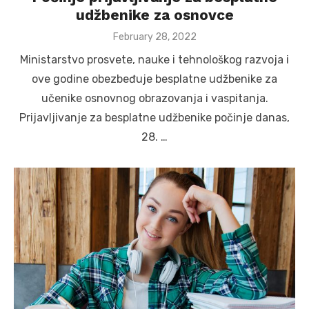
udžbenike za osnovce
Posted
February 28, 2022
on
Ministarstvo prosvete, nauke i tehnološkog razvoja i
ove godine obezbeđuje besplatne udžbenike za
učenike osnovnog obrazovanja i vaspitanja.
Prijavljivanje za besplatne udžbenike počinje danas,
28. …