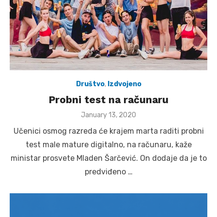
Društvo
,
Izdvojeno
Probni test na računaru
Posted
January 13, 2020
on
Učenici osmog razreda će krajem marta raditi probni
test male mature digitalno, na računaru, kaže
ministar prosvete Mladen Šarčević. On dodaje da je to
predviđeno …