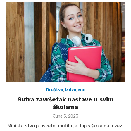
Društvo
,
Izdvojeno
Sutra završetak nastave u svim
školama
Posted
June 5, 2023
on
Ministarstvo prosvete uputilo je dopis školama u vezi