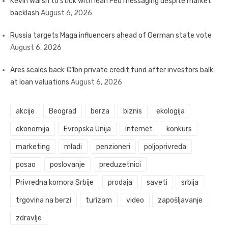
Kevin Warsh to stick with lean Fed messaging despite market
backlash
August 6, 2026
Russia targets Maga influencers ahead of German state vote
August 6, 2026
Ares scales back €1bn private credit fund after investors balk
at loan valuations
August 6, 2026
akcije
Beograd
berza
biznis
ekologija
ekonomija
Evropska Unija
internet
konkurs
marketing
mladi
penzioneri
poljoprivreda
posao
poslovanje
preduzetnici
Privredna komora Srbije
prodaja
saveti
srbija
trgovina na berzi
turizam
video
zapošljavanje
zdravlje