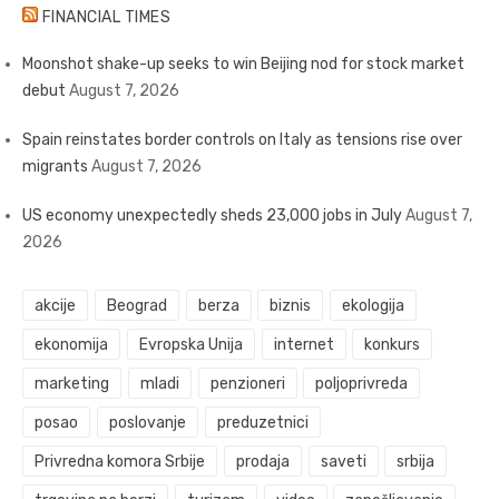
FINANCIAL TIMES
Moonshot shake-up seeks to win Beijing nod for stock market
debut
August 7, 2026
Spain reinstates border controls on Italy as tensions rise over
migrants
August 7, 2026
US economy unexpectedly sheds 23,000 jobs in July
August 7,
2026
akcije
Beograd
berza
biznis
ekologija
ekonomija
Evropska Unija
internet
konkurs
marketing
mladi
penzioneri
poljoprivreda
posao
poslovanje
preduzetnici
Privredna komora Srbije
prodaja
saveti
srbija