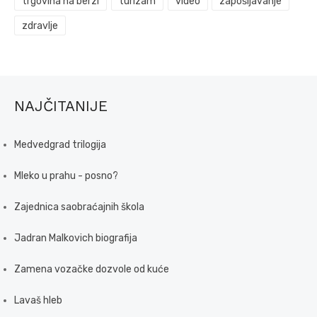
trgovina na berzi
turizam
video
zapošljavanje
zdravlje
NAJČITANIJE
Medvedgrad trilogija
Mleko u prahu - posno?
Zajednica saobraćajnih škola
Jadran Malkovich biografija
Zamena vozačke dozvole od kuće
Lavaš hleb