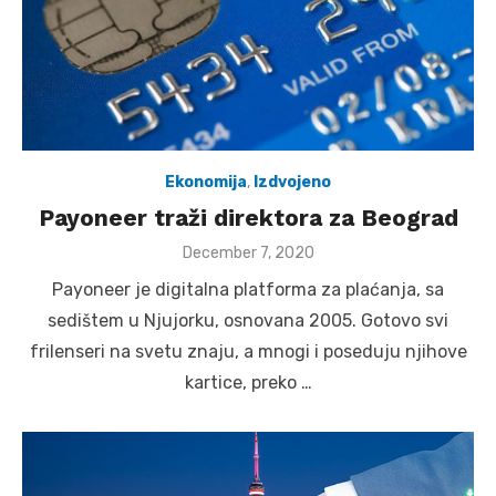
Ekonomija
,
Izdvojeno
Payoneer traži direktora za Beograd
Posted
December 7, 2020
on
Payoneer je digitalna platforma za plaćanja, sa
sedištem u Njujorku, osnovana 2005. Gotovo svi
frilenseri na svetu znaju, a mnogi i poseduju njihove
kartice, preko …