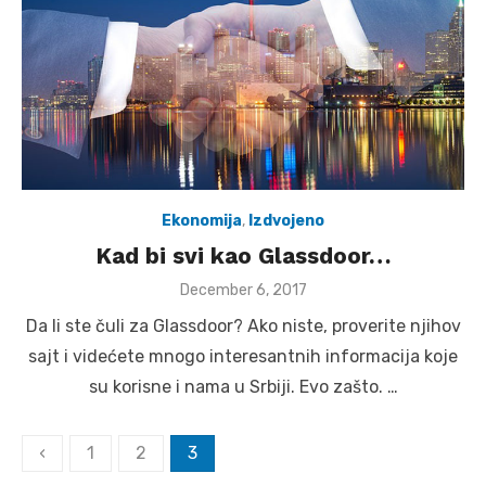
Ekonomija
,
Izdvojeno
Kad bi svi kao Glassdoor…
Posted
December 6, 2017
on
Da li ste čuli za Glassdoor? Ako niste, proverite njihov
sajt i videćete mnogo interesantnih informacija koje
su korisne i nama u Srbiji. Evo zašto. …
Posts
‹
1
2
3
pagination