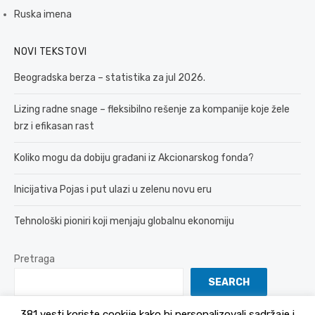
Ruska imena
NOVI TEKSTOVI
Beogradska berza – statistika za jul 2026.
Lizing radne snage – fleksibilno rešenje za kompanije koje žele
brz i efikasan rast
Koliko mogu da dobiju građani iz Akcionarskog fonda?
Inicijativa Pojas i put ulazi u zelenu novu eru
Tehnološki pioniri koji menjaju globalnu ekonomiju
Pretraga
SEARCH
381 vesti koriste cookije kako bi personalizovali sadržaje i