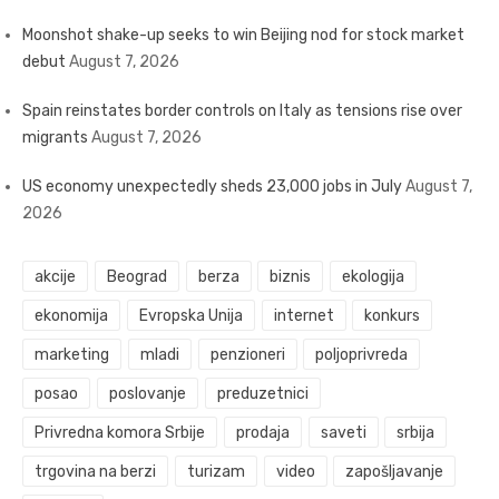
Moonshot shake-up seeks to win Beijing nod for stock market
debut
August 7, 2026
Spain reinstates border controls on Italy as tensions rise over
migrants
August 7, 2026
US economy unexpectedly sheds 23,000 jobs in July
August 7,
2026
akcije
Beograd
berza
biznis
ekologija
ekonomija
Evropska Unija
internet
konkurs
marketing
mladi
penzioneri
poljoprivreda
posao
poslovanje
preduzetnici
Privredna komora Srbije
prodaja
saveti
srbija
trgovina na berzi
turizam
video
zapošljavanje