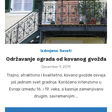
Izdvojeno
,
Saveti
Održavanje ograda od kovanog gvožđa
Posted
December 9, 2019
on
Trajno, atraktivno i kvalitetno, kovano gvožđe osvaja
još jednom svet gradnje. Korišćeno intenzivno u
Evropi između 16. i 19. veka, a kasnije zamenjivano
drugim, savremenijim …