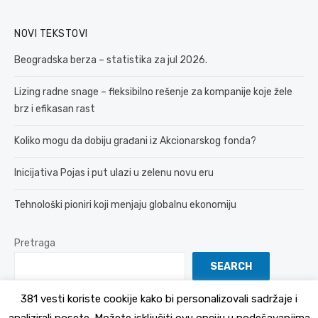
NOVI TEKSTOVI
Beogradska berza – statistika za jul 2026.
Lizing radne snage – fleksibilno rešenje za kompanije koje žele
brz i efikasan rast
Koliko mogu da dobiju građani iz Akcionarskog fonda?
Inicijativa Pojas i put ulazi u zelenu novu eru
Tehnološki pioniri koji menjaju globalnu ekonomiju
Pretraga
SEARCH
381 vesti koriste cookije kako bi personalizovali sadržaje i