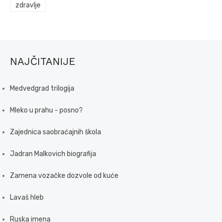
zdravlje
NAJČITANIJE
Medvedgrad trilogija
Mleko u prahu - posno?
Zajednica saobraćajnih škola
Jadran Malkovich biografija
Zamena vozačke dozvole od kuće
Lavaš hleb
Ruska imena