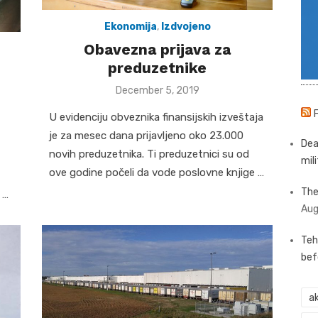
Ekonomija
,
Izdvojeno
Obavezna prijava za
preduzetnike
Posted
December 5, 2019
on
U evidenciju obveznika finansijskih izveštaja
je za mesec dana prijavljeno oko 23.000
Dea
novih preduzetnika. Ti preduzetnici su od
mili
ove godine počeli da vode poslovne knjige …
The
 …
Aug
Teh
bef
ak