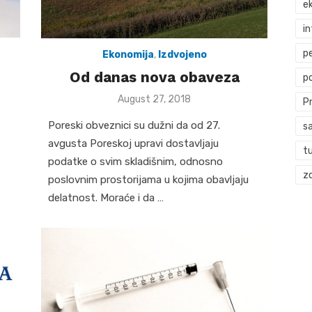
ek
i
p
Ekonomija
,
Izdvojeno
Od danas nova obaveza
p
Posted
August 27, 2018
P
on
Poreski obveznici su dužni da od 27.
s
avgusta Poreskoj upravi dostavljaju
t
podatke o svim skladišnim, odnosno
zd
poslovnim prostorijama u kojima obavljaju
delatnost. Moraće i da …