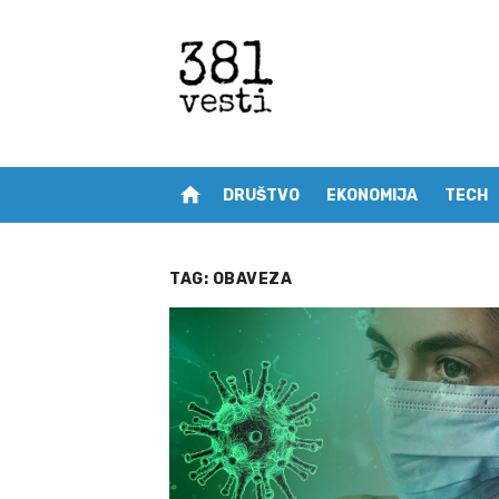
Skip
to
content
home
DRUŠTVO
EKONOMIJA
TECH
TAG:
OBAVEZA