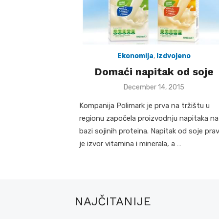
Ekonomija
,
Izdvojeno
Domaći napitak od soje
Posted
December 14, 2015
on
Kompanija Polimark je prva na tržištu u
regionu započela proizvodnju napitaka na
bazi sojinih proteina. Napitak od soje prav
je izvor vitamina i minerala, a …
NAJČITANIJE