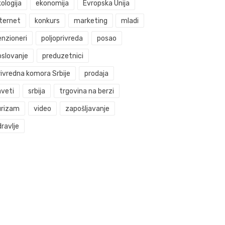
ologija
ekonomija
Evropska Unija
nternet
konkurs
marketing
mladi
enzioneri
poljoprivreda
posao
oslovanje
preduzetnici
rivredna komora Srbije
prodaja
aveti
srbija
trgovina na berzi
urizam
video
zapošljavanje
ravlje