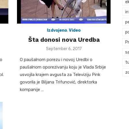
ek
i
p
Izdvojeno
,
Video
p
Šta donosi nova Uredba
P
Posted
September 6, 2017
s
on
vo
O paušalnom porezu i novoj Uredbi o
t
paušalnom oporezivanju koju je Vlada Srbije
zd
l.
usvojila krajem avgusta za Televiziju Pink
govorila je Biljana Trifunović, direktorka
kompanije …