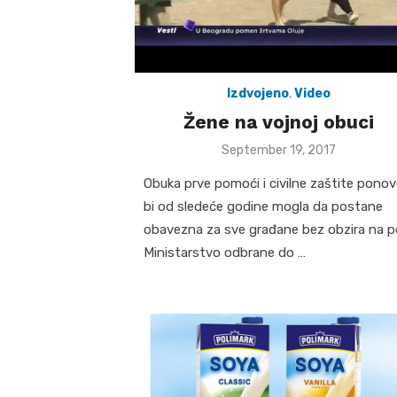
Izdvojeno
,
Video
Žene na vojnoj obuci
Posted
September 19, 2017
on
Obuka prve pomoći i civilne zaštite pono
bi od sledeće godine mogla da postane
obavezna za sve građane bez obzira na po
Ministarstvo odbrane do …