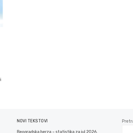
i
NOVI TEKSTOVI
Pretr
Beogradska berza – statistika za jul 2026.