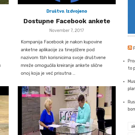
Društvo
,
Izdvojeno
Dostupne Facebook ankete
Posted
November 7, 2017
on
Kompanija Facebook je nakon kupovine
anketne aplikacije za tinejdžere pod
nazivom tbh korisnicima svoje društvene
Pro
mreže omogućila kreiranje ankete slične
u
to 
onoj koja je već prisutna …
Mus
pla
Rus
bom
ak