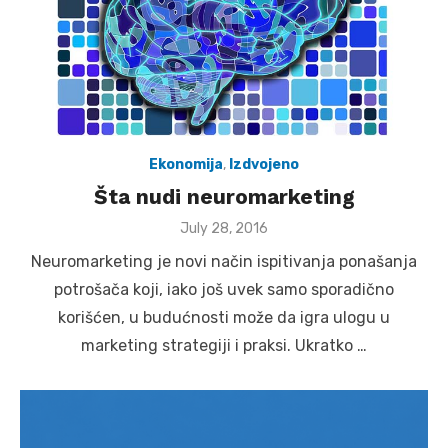
Ekonomija
,
Izdvojeno
Šta nudi neuromarketing
Posted
July 28, 2016
on
Neuromarketing je novi način ispitivanja ponašanja
potrošača koji, iako još uvek samo sporadično
korišćen, u budućnosti može da igra ulogu u
marketing strategiji i praksi. Ukratko …