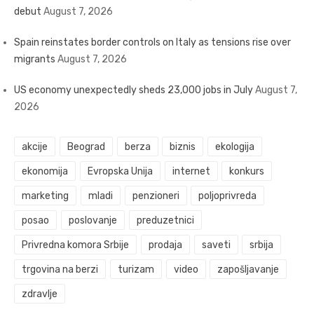
debut
August 7, 2026
Spain reinstates border controls on Italy as tensions rise over
migrants
August 7, 2026
US economy unexpectedly sheds 23,000 jobs in July
August 7,
2026
akcije
Beograd
berza
biznis
ekologija
ekonomija
Evropska Unija
internet
konkurs
marketing
mladi
penzioneri
poljoprivreda
posao
poslovanje
preduzetnici
Privredna komora Srbije
prodaja
saveti
srbija
trgovina na berzi
turizam
video
zapošljavanje
zdravlje