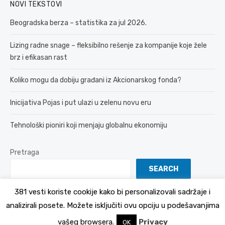
NOVI TEKSTOVI
Beogradska berza – statistika za jul 2026.
Lizing radne snage – fleksibilno rešenje za kompanije koje žele
brz i efikasan rast
Koliko mogu da dobiju građani iz Akcionarskog fonda?
Inicijativa Pojas i put ulazi u zelenu novu eru
Tehnološki pioniri koji menjaju globalnu ekonomiju
Pretraga
SEARCH
381 vesti koriste cookije kako bi personalizovali sadržaje i
analizirali posete. Možete isključiti ovu opciju u podešavanjima
© 2026 381 vesti
Politika Privatnosti
vašeg browsera.
Privacy
OK