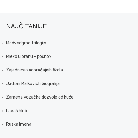
NAJČITANIJE
Medvedgrad trilogija
Mleko u prahu - posno?
Zajednica saobraćajnih škola
Jadran Malkovich biografija
Zamena vozačke dozvole od kuće
Lavaš hleb
Ruska imena