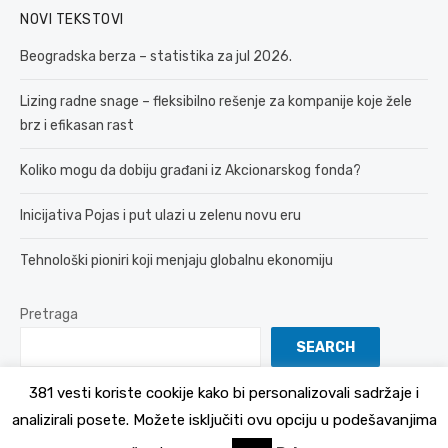
NOVI TEKSTOVI
Beogradska berza – statistika za jul 2026.
Lizing radne snage – fleksibilno rešenje za kompanije koje žele
brz i efikasan rast
Koliko mogu da dobiju građani iz Akcionarskog fonda?
Inicijativa Pojas i put ulazi u zelenu novu eru
Tehnološki pioniri koji menjaju globalnu ekonomiju
Pretraga
SEARCH
381 vesti koriste cookije kako bi personalizovali sadržaje i
analizirali posete. Možete isključiti ovu opciju u podešavanjima
© 2026 381 vesti
Politika Privatnosti