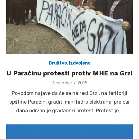
Društvo
,
Izdvojeno
U Paraćinu protesti protiv MHE na Grzi
Posted
December 7, 2018
on
Povodom najave da će se na reci Grzi, na teritoriji
opštine Paraćin, graditi mini hidro elektrana, pre par
dana održan je građanski protest. Protest je …