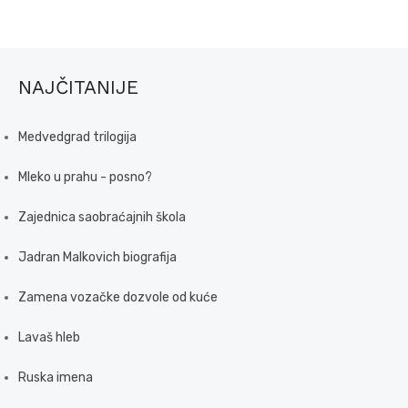
NAJČITANIJE
Medvedgrad trilogija
Mleko u prahu - posno?
Zajednica saobraćajnih škola
Jadran Malkovich biografija
Zamena vozačke dozvole od kuće
Lavaš hleb
Ruska imena