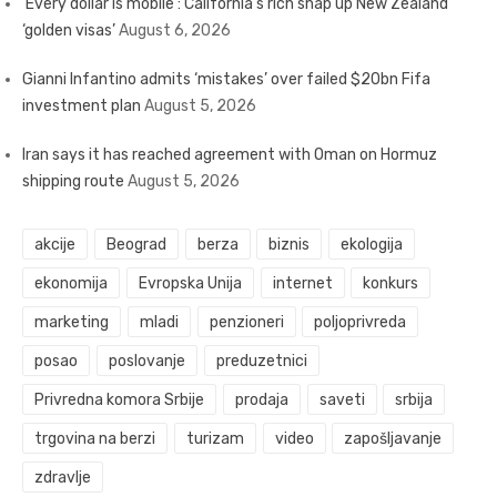
‘Every dollar is mobile’: California’s rich snap up New Zealand
‘golden visas’
August 6, 2026
Gianni Infantino admits ‘mistakes’ over failed $20bn Fifa
investment plan
August 5, 2026
Iran says it has reached agreement with Oman on Hormuz
shipping route
August 5, 2026
akcije
Beograd
berza
biznis
ekologija
ekonomija
Evropska Unija
internet
konkurs
marketing
mladi
penzioneri
poljoprivreda
posao
poslovanje
preduzetnici
Privredna komora Srbije
prodaja
saveti
srbija
trgovina na berzi
turizam
video
zapošljavanje
zdravlje