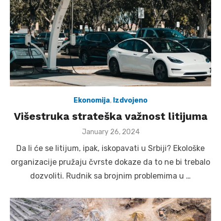
Ekonomija
,
Izdvojeno
Višestruka strateška važnost litijuma
Posted
January 26, 2024
on
Da li će se litijum, ipak, iskopavati u Srbiji? Ekološke
organizacije pružaju čvrste dokaze da to ne bi trebalo
dozvoliti. Rudnik sa brojnim problemima u …