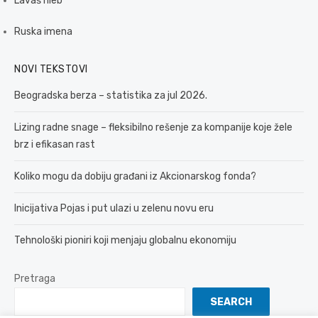
Lavaš hleb
Ruska imena
NOVI TEKSTOVI
Beogradska berza – statistika za jul 2026.
Lizing radne snage – fleksibilno rešenje za kompanije koje žele
brz i efikasan rast
Koliko mogu da dobiju građani iz Akcionarskog fonda?
Inicijativa Pojas i put ulazi u zelenu novu eru
Tehnološki pioniri koji menjaju globalnu ekonomiju
Pretraga
SEARCH