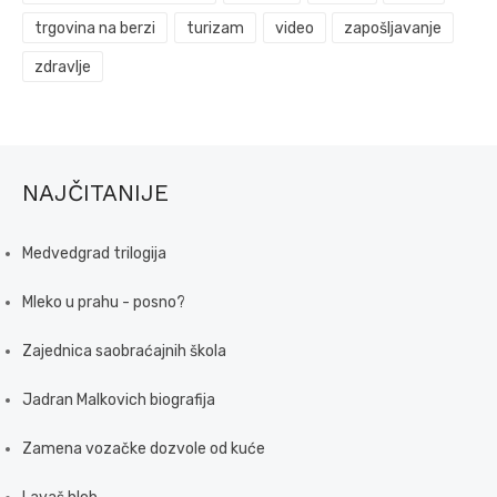
trgovina na berzi
turizam
video
zapošljavanje
zdravlje
NAJČITANIJE
Medvedgrad trilogija
Mleko u prahu - posno?
Zajednica saobraćajnih škola
Jadran Malkovich biografija
Zamena vozačke dozvole od kuće