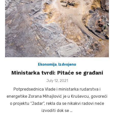
Ekonomija
,
Izdvojeno
Ministarka tvrdi: Pitaće se građani
Posted
July 12, 2021
on
Potpredsednica Vlade i ministarka rudarstva i
energetike Zorana Mihajlović je u Kruševcu, govoreći
o projektu “Jadar”, rekla da se nikakvi radovi neće
izvoditi dok se …