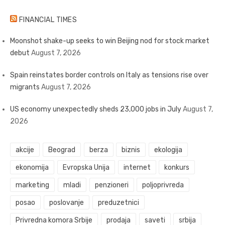
FINANCIAL TIMES
Moonshot shake-up seeks to win Beijing nod for stock market
debut
August 7, 2026
Spain reinstates border controls on Italy as tensions rise over
migrants
August 7, 2026
US economy unexpectedly sheds 23,000 jobs in July
August 7,
2026
akcije
Beograd
berza
biznis
ekologija
ekonomija
Evropska Unija
internet
konkurs
marketing
mladi
penzioneri
poljoprivreda
posao
poslovanje
preduzetnici
Privredna komora Srbije
prodaja
saveti
srbija