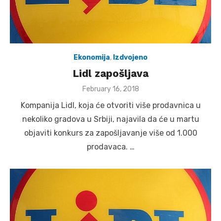
Ekonomija
,
Izdvojeno
Lidl zapošljava
Posted
February 16, 2018
on
Kompanija Lidl, koja će otvoriti više prodavnica u
nekoliko gradova u Srbiji, najavila da će u martu
objaviti konkurs za zapošljavanje više od 1.000
prodavaca. …