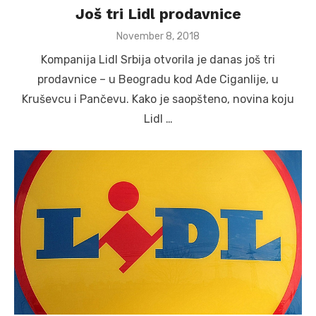
Još tri Lidl prodavnice
Posted
November 8, 2018
on
Kompanija Lidl Srbija otvorila je danas još tri
prodavnice – u Beogradu kod Ade Ciganlije, u
Kruševcu i Pančevu. Kako je saopšteno, novina koju
Lidl …