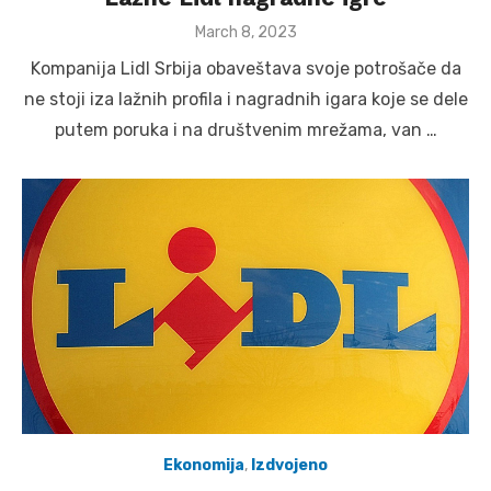
Posted
March 8, 2023
on
Kompanija Lidl Srbija obaveštava svoje potrošače da
ne stoji iza lažnih profila i nagradnih igara koje se dele
putem poruka i na društvenim mrežama, van …
Ekonomija
,
Izdvojeno