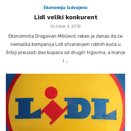
Ekonomija
,
Izdvojeno
Lidl veliki konkurent
Posted
October 4, 2018
on
Ekonomista Dragovan Milićević rekao je danas da će
nemačka kompanija Lidl otvaranjem robnih kuća u
Srbiji preuzeti deo kupaca od drugih trgovina, a manje
i …