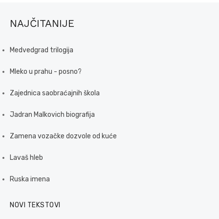
NAJČITANIJE
Medvedgrad trilogija
Mleko u prahu - posno?
Zajednica saobraćajnih škola
Jadran Malkovich biografija
Zamena vozačke dozvole od kuće
Lavaš hleb
Ruska imena
NOVI TEKSTOVI