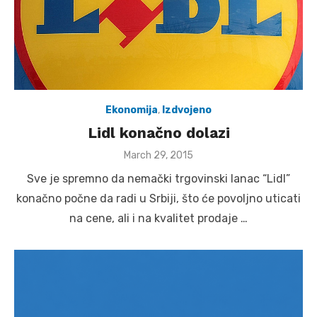
Ekonomija
,
Izdvojeno
Lidl konačno dolazi
Posted
March 29, 2015
on
Sve je spremno da nemački trgovinski lanac “Lidl”
konačno počne da radi u Srbiji, što će povoljno uticati
na cene, ali i na kvalitet prodaje …