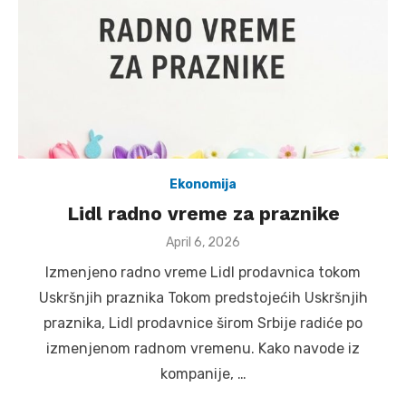
Ekonomija
Lidl radno vreme za praznike
Posted
April 6, 2026
on
Izmenjeno radno vreme Lidl prodavnica tokom
Uskršnjih praznika Tokom predstojećih Uskršnjih
praznika, Lidl prodavnice širom Srbije radiće po
izmenjenom radnom vremenu. Kako navode iz
kompanije, …