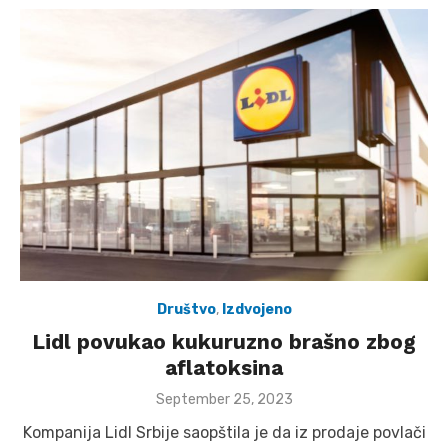
Društvo
,
Izdvojeno
Lidl povukao kukuruzno brašno zbog
aflatoksina
Posted
September 25, 2023
on
Kompanija Lidl Srbije saopštila je da iz prodaje povlači