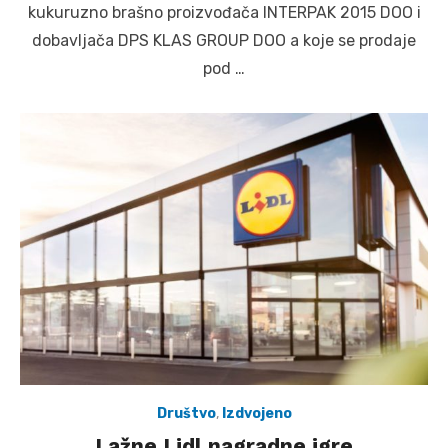
kukuruzno brašno proizvođača INTERPAK 2015 DOO i
dobavljača DPS KLAS GROUP DOO a koje se prodaje
pod …
Društvo
,
Izdvojeno
Lažne Lidl nagradne igre