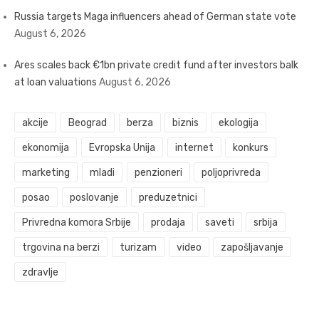
Russia targets Maga influencers ahead of German state vote
August 6, 2026
Ares scales back €1bn private credit fund after investors balk
at loan valuations
August 6, 2026
akcije
Beograd
berza
biznis
ekologija
ekonomija
Evropska Unija
internet
konkurs
marketing
mladi
penzioneri
poljoprivreda
posao
poslovanje
preduzetnici
Privredna komora Srbije
prodaja
saveti
srbija
trgovina na berzi
turizam
video
zapošljavanje
zdravlje