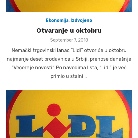
Ekonomija
,
Izdvojeno
Otvaranje u oktobru
Posted
September 7, 2018
on
Nemački trgovinski lanac “Lidl” otvoriće u oktobru
najmanje deset prodavnica u Srbiji, prenose današnje
“Večernje novosti”. Po navodima lista, “Lidl” je već
primio u stalni …