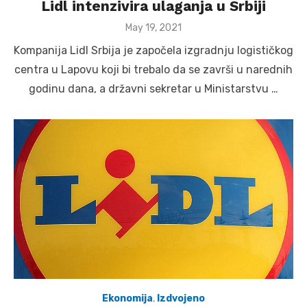
Lidl intenzivira ulaganja u Srbiji
Posted
May 19, 2021
on
Kompanija Lidl Srbija je započela izgradnju logističkog
centra u Lapovu koji bi trebalo da se završi u narednih
godinu dana, a državni sekretar u Ministarstvu …
Ekonomija
,
Izdvojeno