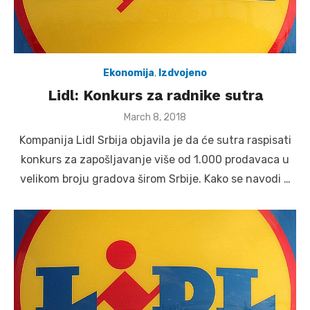
Ekonomija
,
Izdvojeno
Lidl: Konkurs za radnike sutra
Posted
March 8, 2018
on
Kompanija Lidl Srbija objavila je da će sutra raspisati
konkurs za zapošljavanje više od 1.000 prodavaca u
velikom broju gradova širom Srbije. Kako se navodi …