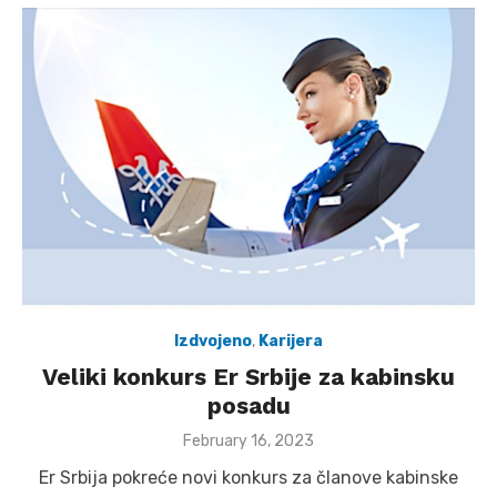
Izdvojeno
,
Karijera
Veliki konkurs Er Srbije za kabinsku
posadu
Posted
February 16, 2023
on
Er Srbija pokreće novi konkurs za članove kabinske