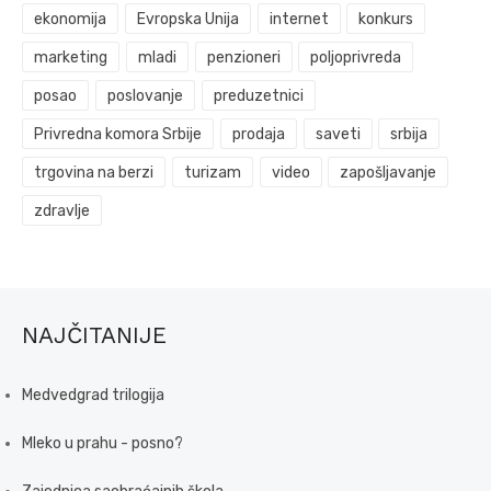
ekonomija
Evropska Unija
internet
konkurs
marketing
mladi
penzioneri
poljoprivreda
posao
poslovanje
preduzetnici
Privredna komora Srbije
prodaja
saveti
srbija
trgovina na berzi
turizam
video
zapošljavanje
zdravlje
NAJČITANIJE
Medvedgrad trilogija
Mleko u prahu - posno?