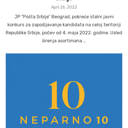
Posted
April 26, 2022
on
JP “Pošta Srbije” Beograd, pokreće stalni javni
konkurs za zapošljavanje kandidata na celoj teritoriji
Republike Srbije, počev od 4. maja 2022. godine. Usled
širenja asortimana …