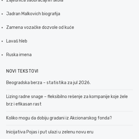
Zajednica saobraćajnih škola
Jadran Malkovich biografija
Zamena vozačke dozvole od kuće
Lavaš hleb
Ruska imena
NOVI TEKSTOVI
Beogradska berza – statistika za jul 2026.
Lizing radne snage – fleksibilno rešenje za kompanije koje žele
brz i efikasan rast
Koliko mogu da dobiju građani iz Akcionarskog fonda?
Inicijativa Pojas i put ulazi u zelenu novu eru