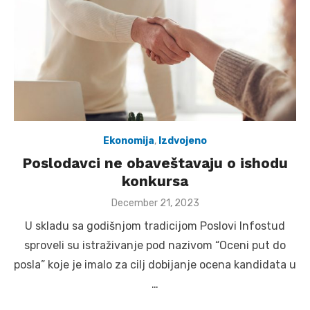
Ekonomija
,
Izdvojeno
Poslodavci ne obaveštavaju o ishodu
konkursa
Posted
December 21, 2023
on
U skladu sa godišnjom tradicijom Poslovi Infostud
sproveli su istraživanje pod nazivom “Oceni put do
posla” koje je imalo za cilj dobijanje ocena kandidata u
…