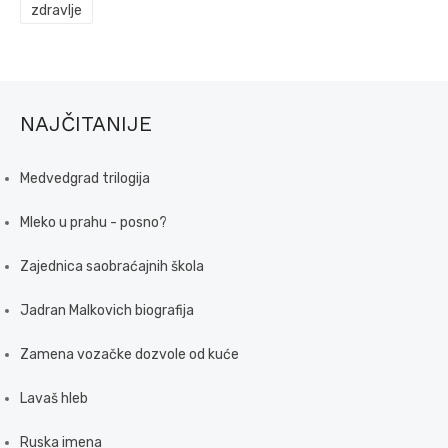
zdravlje
NAJČITANIJE
Medvedgrad trilogija
Mleko u prahu - posno?
Zajednica saobraćajnih škola
Jadran Malkovich biografija
Zamena vozačke dozvole od kuće
Lavaš hleb
Ruska imena