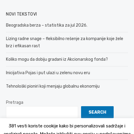
NOVI TEKSTOVI
Beogradska berza – statistika za jul 2026.
Lizing radne snage – fleksibilno rešenje za kompanije koje žele
brz i efikasan rast
Koliko mogu da dobiju građani iz Akcionarskog fonda?
Inicijativa Pojas i put ulazi u zelenu novu eru
Tehnološki pioniri koji menjaju globalnu ekonomiju
Pretraga
SEARCH
381 vesti koriste cookije kako bi personalizovali sadržaje i