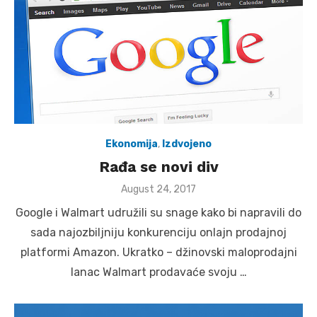
Ekonomija
,
Izdvojeno
Rađa se novi div
Posted
August 24, 2017
on
Google i Walmart udružili su snage kako bi napravili do
sada najozbiljniju konkurenciju onlajn prodajnoj
platformi Amazon. Ukratko – džinovski maloprodajni
lanac Walmart prodavaće svoju …