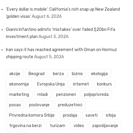
‘Every dollar is mobile’: California’s rich snap up New Zealand
‘golden visas’
August 6, 2026
Gianni Infantino admits ‘mistakes’ over failed $20bn Fifa
investment plan
August 5, 2026
Iran says it has reached agreement with Oman on Hormuz
shipping route
August 5, 2026
akcije
Beograd
berza
biznis
ekologija
ekonomija
Evropska Unija
internet
konkurs
marketing
mladi
penzioneri
poljoprivreda
posao
poslovanje
preduzetnici
Privredna komora Srbije
prodaja
saveti
srbija
trgovina na berzi
turizam
video
zapošljavanje