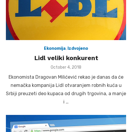
Ekonomija
,
Izdvojeno
Lidl veliki konkurent
Posted
October 4, 2018
on
Ekonomista Dragovan Milićević rekao je danas da će
nemačka kompanija Lidl otvaranjem robnih kuća u
Srbiji preuzeti deo kupaca od drugih trgovina, a manje
i …