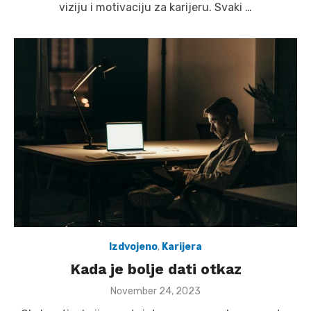
viziju i motivaciju za karijeru. Svaki …
Izdvojeno
,
Karijera
Kada je bolje dati otkaz
Posted
November 24, 2023
on