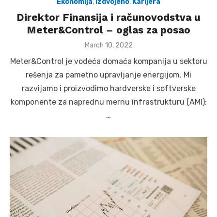
Ekonomija
,
Izdvojeno
,
Karijera
Direktor Finansija i računovodstva u
Meter&Control – oglas za posao
Posted
March 10, 2022
on
Meter&Control je vodeća domaća kompanija u sektoru
rešenja za pametno upravljanje energijom. Mi
razvijamo i proizvodimo hardverske i softverske
komponente za naprednu mernu infrastrukturu (AMI):
…