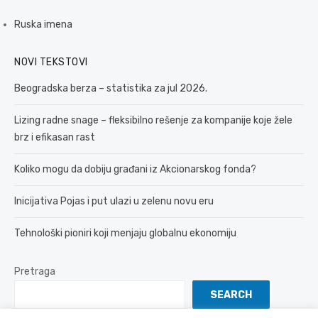
Ruska imena
NOVI TEKSTOVI
Beogradska berza – statistika za jul 2026.
Lizing radne snage – fleksibilno rešenje za kompanije koje žele
brz i efikasan rast
Koliko mogu da dobiju građani iz Akcionarskog fonda?
Inicijativa Pojas i put ulazi u zelenu novu eru
Tehnološki pioniri koji menjaju globalnu ekonomiju
Pretraga
SEARCH