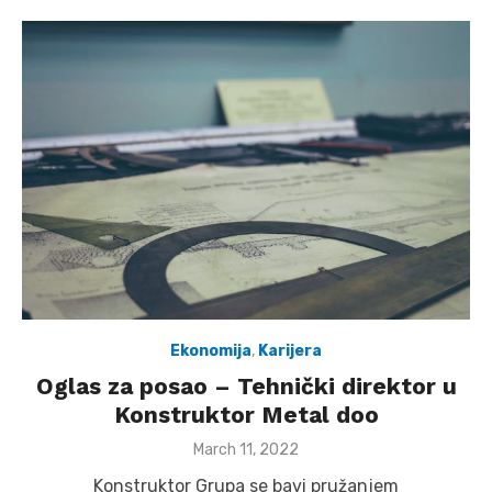
Ekonomija
,
Karijera
Oglas za posao – Tehnički direktor u
Konstruktor Metal doo
Posted
March 11, 2022
on
Konstruktor Grupa se bavi pružanjem