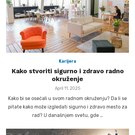
Karijera
Kako stvoriti sigurno i zdravo radno
okruženje
Posted
April 11, 2025
on
Kako bi se osećali u svom radnom okruženju? Da li se
pitate kako može izgledati sigurno i zdravo mesto za
rad? U današnjem svetu, gde …