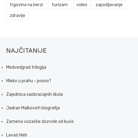
trgovina na berzi
turizam
video
zapošljavanje
zdravlje
NAJČITANIJE
Medvedgrad trilogija
Mleko u prahu - posno?
Zajednica saobraćajnih škola
Jadran Malkovich biografija
Zamena vozačke dozvole od kuće
Lavaš hleb