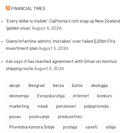
FINANCIAL TIMES
‘Every dollar is mobile’: California’s rich snap up New Zealand
‘golden visas’
August 6, 2026
Gianni Infantino admits ‘mistakes’ over failed $20bn Fifa
investment plan
August 5, 2026
Iran says it has reached agreement with Oman on Hormuz
shipping route
August 5, 2026
akcije
Beograd
berza
biznis
ekologija
ekonomija
Evropska Unija
internet
konkurs
marketing
mladi
penzioneri
poljoprivreda
posao
poslovanje
preduzetnici
Privredna komora Srbije
prodaja
saveti
srbija