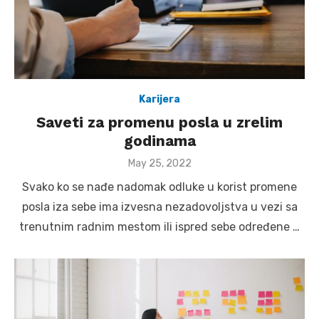
Karijera
Saveti za promenu posla u zrelim
godinama
Posted
May 25, 2022
on
Svako ko se nađe nadomak odluke u korist promene
posla iza sebe ima izvesna nezadovoljstva u vezi sa
trenutnim radnim mestom ili ispred sebe određene …