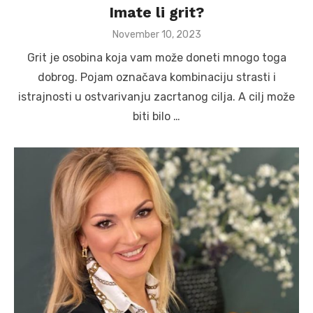
Imate li grit?
Posted
November 10, 2023
on
Grit je osobina koja vam može doneti mnogo toga
dobrog. Pojam označava kombinaciju strasti i
istrajnosti u ostvarivanju zacrtanog cilja. A cilj može
biti bilo …