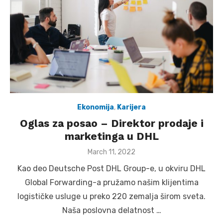
Ekonomija
,
Karijera
Oglas za posao – Direktor prodaje i
marketinga u DHL
Posted
March 11, 2022
on
Kao deo Deutsche Post DHL Group-e, u okviru DHL
Global Forwarding-a pružamo našim klijentima
logističke usluge u preko 220 zemalja širom sveta.
Naša poslovna delatnost …