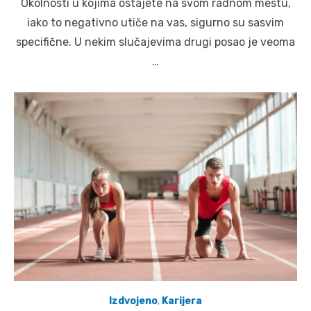
Okolnosti u kojima ostajete na svom radnom mestu,
iako to negativno utiče na vas, sigurno su sasvim
specifične. U nekim slučajevima drugi posao je veoma
…
Izdvojeno
,
Karijera