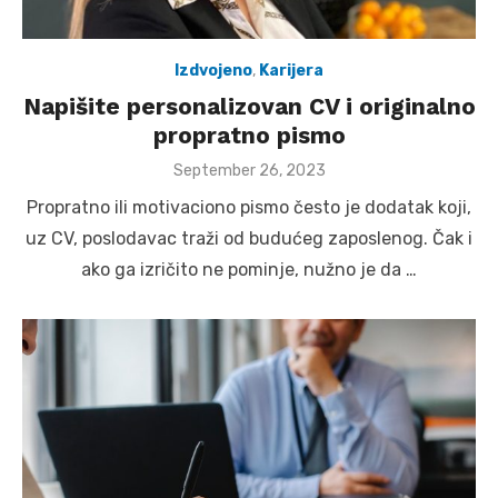
Izdvojeno
,
Karijera
Napišite personalizovan CV i originalno
propratno pismo
Posted
September 26, 2023
on
Propratno ili motivaciono pismo često je dodatak koji,
uz CV, poslodavac traži od budućeg zaposlenog. Čak i
ako ga izričito ne pominje, nužno je da …