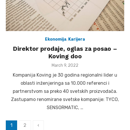
Ekonomija
,
Karijera
Direktor prodaje, oglas za posao –
Koving doo
Posted
March 9, 2022
on
Kompanija Koving je 30 godina regionalni lider u
oblasti inženjeringa sa 10.000 referenci i
partnerstvom sa preko 40 svetskih proizvođača.
Zastupamo renomirane svetske kompanije: TYCO,
SENSORMATIC, …
Posts
1
2
‹