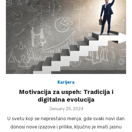
Karijera
Motivacija za uspeh: Tradicija i
digitalna evolucija
Posted
January 25, 2024
on
U svetu koji se neprestano menja, gde svaki novi dan
donosi nove izazove i prilike, ključno je imati jasnu