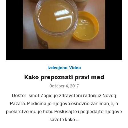
Izdvojeno
,
Video
Kako prepoznati pravi med
Posted
October 4, 2017
on
Doktor Ismet Zogić je zdravsteni radnik iz Novog
Pazara. Medicina je njegovo osnovno zanimanje, a
pčelarstvo mu je hobi. Poslušajte i pogledajte njegove
savete kako …