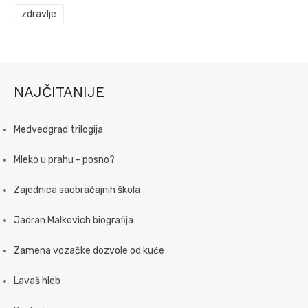
zdravlje
NAJČITANIJE
Medvedgrad trilogija
Mleko u prahu - posno?
Zajednica saobraćajnih škola
Jadran Malkovich biografija
Zamena vozačke dozvole od kuće
Lavaš hleb