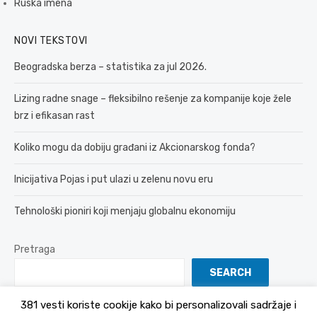
Ruska imena
NOVI TEKSTOVI
Beogradska berza – statistika za jul 2026.
Lizing radne snage – fleksibilno rešenje za kompanije koje žele
brz i efikasan rast
Koliko mogu da dobiju građani iz Akcionarskog fonda?
Inicijativa Pojas i put ulazi u zelenu novu eru
Tehnološki pioniri koji menjaju globalnu ekonomiju
Pretraga
SEARCH
381 vesti koriste cookije kako bi personalizovali sadržaje i