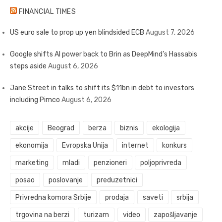
FINANCIAL TIMES
US euro sale to prop up yen blindsided ECB
August 7, 2026
Google shifts AI power back to Brin as DeepMind’s Hassabis
steps aside
August 6, 2026
Jane Street in talks to shift its $11bn in debt to investors
including Pimco
August 6, 2026
akcije
Beograd
berza
biznis
ekologija
ekonomija
Evropska Unija
internet
konkurs
marketing
mladi
penzioneri
poljoprivreda
posao
poslovanje
preduzetnici
Privredna komora Srbije
prodaja
saveti
srbija
trgovina na berzi
turizam
video
zapošljavanje