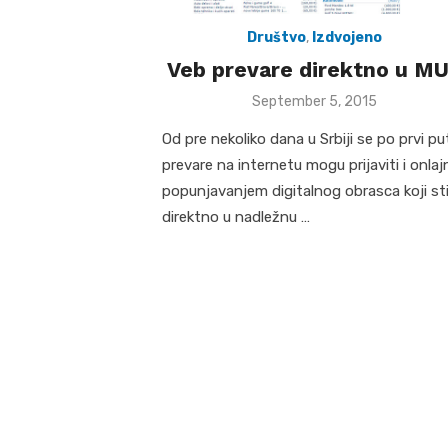
Društvo
,
Izdvojeno
Veb prevare direktno u M
Posted
September 5, 2015
on
Od pre nekoliko dana u Srbiji se po prvi pu
prevare na internetu mogu prijaviti i onlaj
popunjavanjem digitalnog obrasca koji st
direktno u nadležnu …