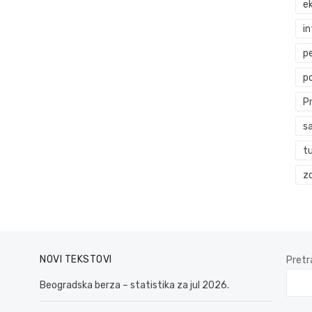
ek
i
p
p
P
s
t
zd
NOVI TEKSTOVI
Pretr
Beogradska berza – statistika za jul 2026.