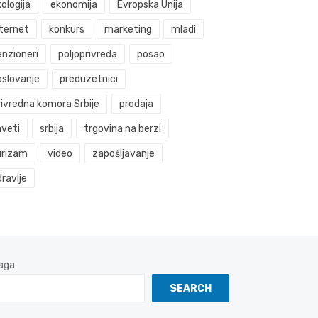
ologija
ekonomija
Evropska Unija
nternet
konkurs
marketing
mladi
enzioneri
poljoprivreda
posao
oslovanje
preduzetnici
rivredna komora Srbije
prodaja
aveti
srbija
trgovina na berzi
urizam
video
zapošljavanje
ravlje
aga
SEARCH