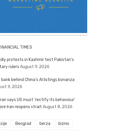
FINANCIAL TIMES
dly protests in Kashmir test Pakistan’s
tary rulers
August 9, 2026
 bank behind China’s AI listings bonanza
ust 9, 2026
ran says US must ‘rectify its behaviour’
ore Iran reopens strait
August 8, 2026
cije
Beograd
berza
biznis