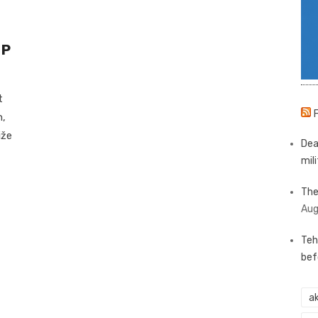
UP
t
n,
iže
Dea
mili
The
Aug
Teh
bef
ak