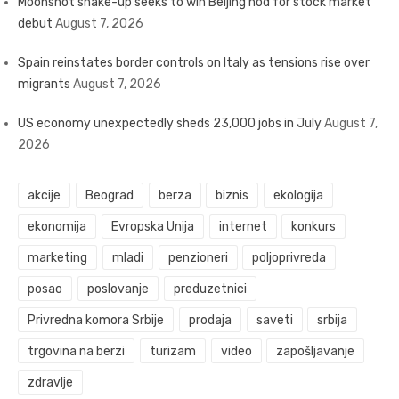
Moonshot shake-up seeks to win Beijing nod for stock market
debut
August 7, 2026
Spain reinstates border controls on Italy as tensions rise over
migrants
August 7, 2026
US economy unexpectedly sheds 23,000 jobs in July
August 7,
2026
akcije
Beograd
berza
biznis
ekologija
ekonomija
Evropska Unija
internet
konkurs
marketing
mladi
penzioneri
poljoprivreda
posao
poslovanje
preduzetnici
Privredna komora Srbije
prodaja
saveti
srbija
trgovina na berzi
turizam
video
zapošljavanje
zdravlje