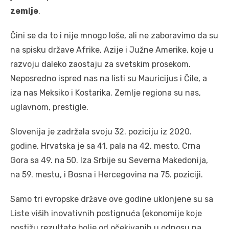
zemlje
.
Čini se da to i nije mnogo loše, ali ne zaboravimo da su
na spisku države Afrike, Azije i Južne Amerike, koje u
razvoju daleko zaostaju za svetskim prosekom.
Neposredno ispred nas na listi su Mauricijus i Čile, a
iza nas Meksiko i Kostarika. Zemlje regiona su nas,
uglavnom, prestigle.
Slovenija je zadržala svoju 32. poziciju iz 2020.
godine, Hrvatska je sa 41. pala na 42. mesto, Crna
Gora sa 49. na 50. Iza Srbije su Severna Makedonija,
na 59. mestu, i Bosna i Hercegovina na 75. poziciji.
Samo tri evropske države ove godine uklonjene su sa
Liste viših inovativnih postignuća (ekonomije koje
postižu rezultate bolje od očekivanih u odnosu na