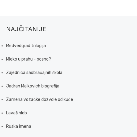
NAJČITANIJE
Medvedgrad trilogija
Mleko u prahu - posno?
Zajednica saobraćajnih škola
Jadran Malkovich biografija
Zamena vozačke dozvole od kuće
Lavaš hleb
Ruska imena