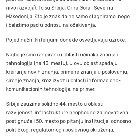
nivo razvoja). To su Srbija, Crna Gora i Severna
Makedonija, što je znak da ne samo stagniramo, nego
i beležimo pad u odnosu na očekivanja.
Pojedinačni kriterijumi donekle osvetljavaju uzroke.
Najbolje smo rangirani u oblasti učinaka znanja i
tehnologija (na 43. mestu). U ovu oblast spadaju
kreiranje novih znanja, primene znanja u poslovanju,
širenje znanja, kroz izvoz u oblasti informaciono-
komunikacionih tehnologija, na primer.
Srbija zauzima solidno 44. mesto u oblasti
razvijenosti infrastrukture neophodne za inovativna
postignuća i 50. mesto po pitanju institucija, odnosno
političkog, regulatornog i poslovnog okruženja.