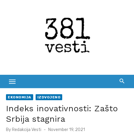
Skip
to
content
EKONOMIJA
IZDVOJENO
Indeks inovativnosti: Zašto
Srbija stagnira
Posted
By
Redakcija Vesti
November 19, 2021