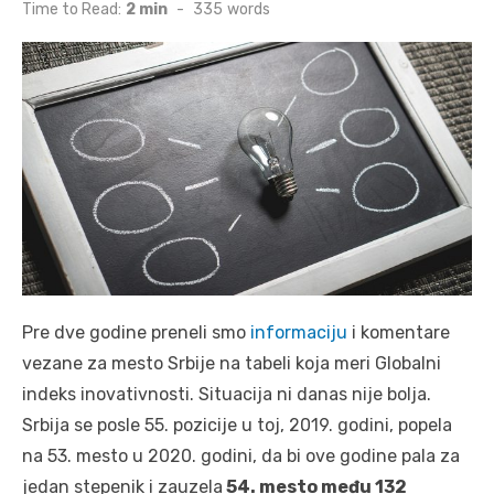
on
Time to Read:
2 min
-
335
words
Pre dve godine preneli smo
informaciju
i komentare
vezane za mesto Srbije na tabeli koja meri Globalni
indeks inovativnosti. Situacija ni danas nije bolja.
Srbija se posle 55. pozicije u toj, 2019. godini, popela
na 53. mesto u 2020. godini, da bi ove godine pala za
jedan stepenik i zauzela
54. mesto među 132