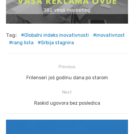
Tag:
Globalni indeks inovativnosti
inovativnost
rang lista
Srbija stagnira
Post
Previous
navigation
Previous
Frilenseri još godinu dana po starom
post:
Next
Next
Raskid ugovora bez posledica
post: