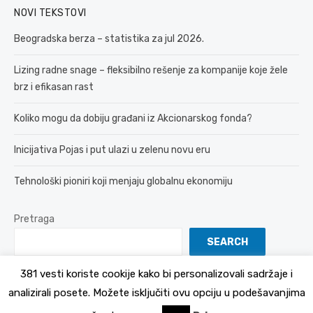
NOVI TEKSTOVI
Beogradska berza – statistika za jul 2026.
Lizing radne snage – fleksibilno rešenje za kompanije koje žele
brz i efikasan rast
Koliko mogu da dobiju građani iz Akcionarskog fonda?
Inicijativa Pojas i put ulazi u zelenu novu eru
Tehnološki pioniri koji menjaju globalnu ekonomiju
Pretraga
SEARCH
381 vesti koriste cookije kako bi personalizovali sadržaje i
analizirali posete. Možete isključiti ovu opciju u podešavanjima
© 2026 381 vesti
Politika Privatnosti