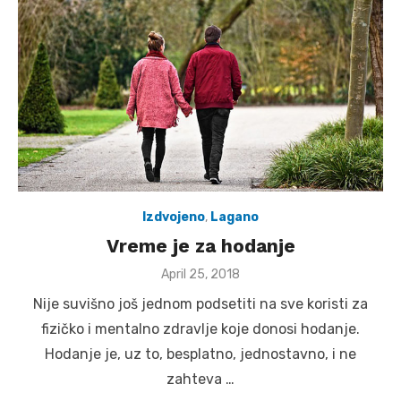
Izdvojeno
,
Lagano
Vreme je za hodanje
Posted
April 25, 2018
on
Nije suvišno još jednom podsetiti na sve koristi za
fizičko i mentalno zdravlje koje donosi hodanje.
Hodanje je, uz to, besplatno, jednostavno, i ne
zahteva …