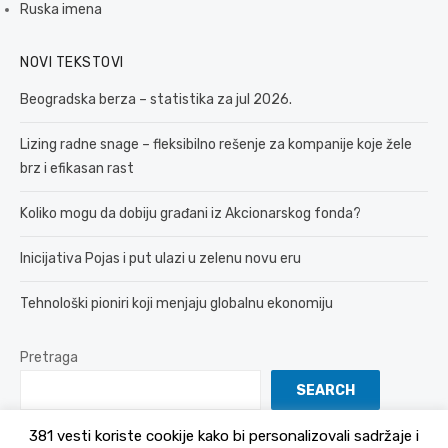
Ruska imena
NOVI TEKSTOVI
Beogradska berza – statistika za jul 2026.
Lizing radne snage – fleksibilno rešenje za kompanije koje žele
brz i efikasan rast
Koliko mogu da dobiju građani iz Akcionarskog fonda?
Inicijativa Pojas i put ulazi u zelenu novu eru
Tehnološki pioniri koji menjaju globalnu ekonomiju
Pretraga
SEARCH
381 vesti koriste cookije kako bi personalizovali sadržaje i