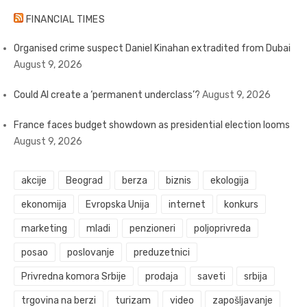
FINANCIAL TIMES
Organised crime suspect Daniel Kinahan extradited from Dubai
August 9, 2026
Could AI create a ‘permanent underclass’?
August 9, 2026
France faces budget showdown as presidential election looms
August 9, 2026
akcije
Beograd
berza
biznis
ekologija
ekonomija
Evropska Unija
internet
konkurs
marketing
mladi
penzioneri
poljoprivreda
posao
poslovanje
preduzetnici
Privredna komora Srbije
prodaja
saveti
srbija
trgovina na berzi
turizam
video
zapošljavanje