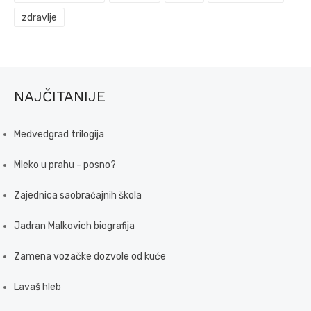
zdravlje
NAJČITANIJE
Medvedgrad trilogija
Mleko u prahu - posno?
Zajednica saobraćajnih škola
Jadran Malkovich biografija
Zamena vozačke dozvole od kuće
Lavaš hleb