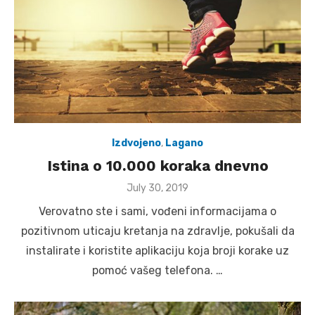
Izdvojeno
,
Lagano
Istina o 10.000 koraka dnevno
Posted
July 30, 2019
on
Verovatno ste i sami, vođeni informacijama o
pozitivnom uticaju kretanja na zdravlje, pokušali da
instalirate i koristite aplikaciju koja broji korake uz
pomoć vašeg telefona. …