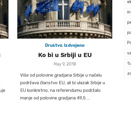
ek
i
p
p
P
Društvo
,
Izdvojeno
s
u
Ko bi u Srbiji u EU
t
Posted
May 9, 2018
on
zd
Više od polovine gradjana Srbije u načelu
i
podržava članstvo EU, ali bi ulazak Srbije u
uje
EU konkretno, na referendumu podržalo
manje od polovine gradjana 49,5 …