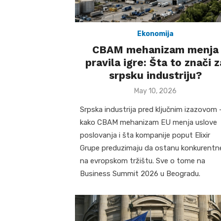
Ekonomija
CBAM mehanizam menja
pravila igre: Šta to znači z
srpsku industriju?
Posted
May 10, 2026
on
Srpska industrija pred ključnim izazovom 
kako CBAM mehanizam EU menja uslove
poslovanja i šta kompanije poput Elixir
Grupe preduzimaju da ostanu konkurentn
na evropskom tržištu. Sve o tome na
Business Summit 2026 u Beogradu.