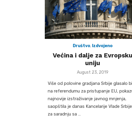
Društvo
,
Izdvojeno
Većina i dalje za Evropsk
uniju
Posted
August 23, 2019
on
Više od polovine gradjana Srbije glasalo b
na referendumu za pristupanje EU, pokaz
najnovije izstraživanje javnog mnjenja,
saopštila je danas Kancelarije Vlade Srbije
za saradnju sa …