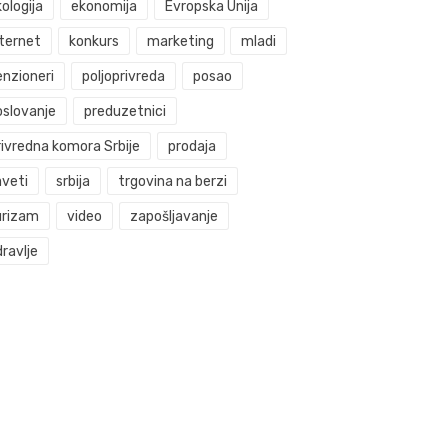
ologija
ekonomija
Evropska Unija
nternet
konkurs
marketing
mladi
enzioneri
poljoprivreda
posao
oslovanje
preduzetnici
rivredna komora Srbije
prodaja
aveti
srbija
trgovina na berzi
urizam
video
zapošljavanje
ravlje