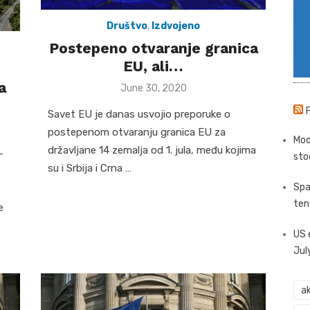
Društvo
,
Izdvojeno
Postepeno otvaranje granica
EU, ali…
a
Posted
June 30, 2020
on
Savet EU je danas usvojio preporuke o
postepenom otvaranju granica EU za
Moo
državljane 14 zemalja od 1. jula, među kojima
–
sto
su i Srbija i Crna …
Spa
ten
e
US 
Jul
ak