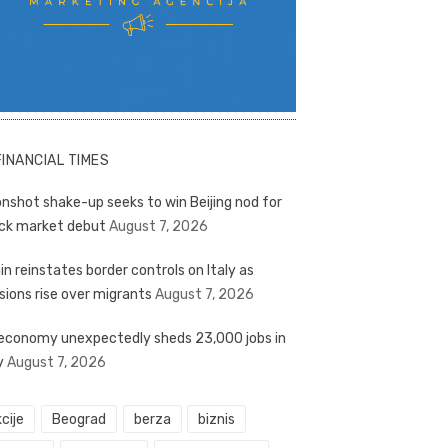
FINANCIAL TIMES
nshot shake-up seeks to win Beijing nod for
ck market debut
August 7, 2026
in reinstates border controls on Italy as
sions rise over migrants
August 7, 2026
economy unexpectedly sheds 23,000 jobs in
y
August 7, 2026
cije
Beograd
berza
biznis