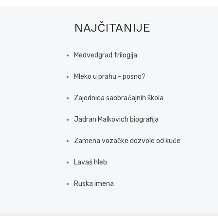
NAJČITANIJE
Medvedgrad trilogija
Mleko u prahu - posno?
Zajednica saobraćajnih škola
Jadran Malkovich biografija
Zamena vozačke dozvole od kuće
Lavaš hleb
Ruska imena