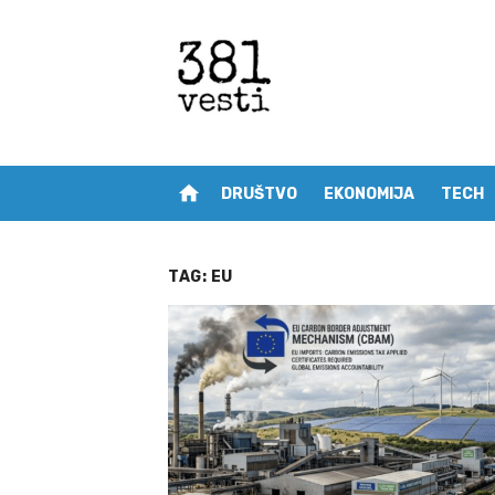
Skip
to
content
home
DRUŠTVO
EKONOMIJA
TECH
TAG:
EU