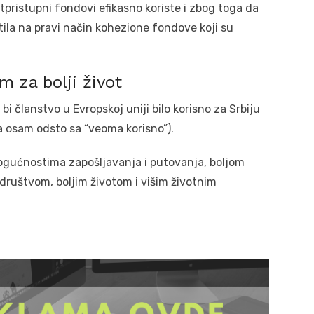
tpristupni fondovi efikasno koriste i zbog toga da
stila na pravi način kohezione fondove koji su
m za bolji život
bi članstvo u Evropskoj uniji bilo korisno za Srbiju
 a osam odsto sa “veoma korisno”).
gućnostima zapošljavanja i putovanja, boljom
ruštvom, boljim životom i višim životnim