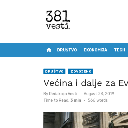
Skip
to
content
home
DRUŠTVO
EKONOMIJA
TECH
DRUŠTVO
IZDVOJENO
Većina i dalje za E
Posted
By
Redakcija Vesti
August 23, 2019
on
Time to Read:
3 min
-
566
words