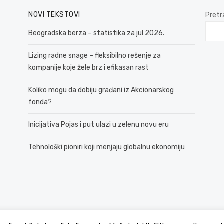
NOVI TEKSTOVI
Pretr
Beogradska berza – statistika za jul 2026.
Lizing radne snage – fleksibilno rešenje za
kompanije koje žele brz i efikasan rast
Koliko mogu da dobiju građani iz Akcionarskog
fonda?
Inicijativa Pojas i put ulazi u zelenu novu eru
Tehnološki pioniri koji menjaju globalnu ekonomiju
© 2026 381 vesti
Politika Privatnosti