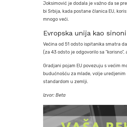
Joksimović je dodala je važno da se pre
bi Srbija, kada postane članica EU, kori
mnogo veći.
Evropska unija kao sinoni
Većina od 51 odsto ispitanika smatra da 
(za 43 odsto je odgovorilo sa “korisno”,
Gradjani pojam EU povezuju s većim mo
budućnošću za mlade, volje uredjenim d
standardom u zemlji.
Izvor: Beta