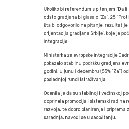
Ukoliko bi referendum s pitanjem “Da li 
odsto gradjana bi glasalo “Za”, 25 “Prot
šta bi odgovorilo na pitanje, rezultat j
orijentacija gradjana Srbije”, koje je p
integracije.
Ministarka za evropske integracije Jadra
pokazalo stabilnu podršku gradjana evr
godini, u junu i decembru (55% “Za”) odg
poslednjoj rundi istraživanja.
Ocenila je da su stabilnoj i većinskoj p
doprinela promocija i sistemski rad na 
razvoja, te dobro planiranje i priprema
saradnja, navodi se u saopštenju.