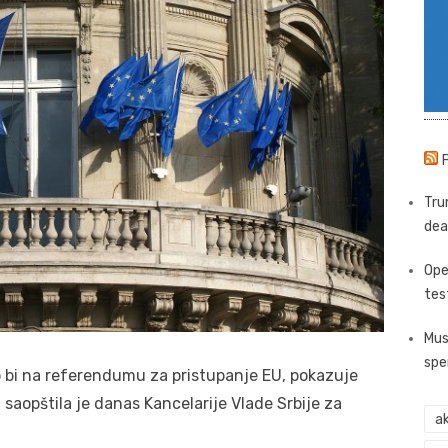
Tru
dea
Ope
tes
Mus
spe
lo bi na referendumu za pristupanje EU, pokazuje
 saopštila je danas Kancelarije Vlade Srbije za
ak