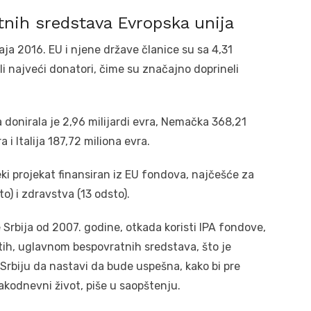
tnih sredstava Evropska unija
ja 2016. EU i njene države članice su sa 4,31
li najveći donatori, čime su značajno doprineli
donirala je 2,96 milijardi evra, Nemačka 368,21
 i Italija 187,72 miliona evra.
eki projekat finansiran iz EU fondova, najčešće za
o) i zdravstva (13 odsto).
 Srbija od 2007. godine, otkada koristi IPA fondove,
 tih, uglavnom bespovratnih sredstava, što je
 Srbiju da nastavi da bude uspešna, kako bi pre
kodnevni život, piše u saopštenju.