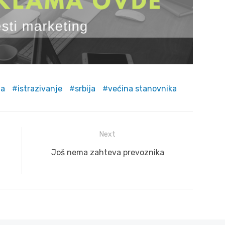
ja
istrazivanje
srbija
većina stanovnika
Next
Next
Još nema zahteva prevoznika
post: