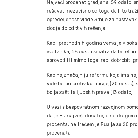
Najveći procenat gradjana, 59 odsto, sm
rešavati nezavisno od toga da li to tra
opredeljenost Vlade Srbije za nastavak 
dodje do održivih rešenja.
Kao i prethodnih godina vema je visok
ispitanika, 68 odsto smatra da bi refor
sprovoditi i mimo toga, radi dobrobiti gr
Kao najznačajniju reformu koja ima najpo
vide borbu protiv korupcije,(20 odsto),
bolja zaštita ljudskih prava (13 odsto).
U vezi s bespovratnom razvojnom pomoći
da je EU najveći donator, a na drugom m
procenta, na trećem je Rusija sa 20 pr
procenata.