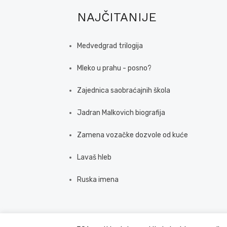
NAJČITANIJE
Medvedgrad trilogija
Mleko u prahu - posno?
Zajednica saobraćajnih škola
Jadran Malkovich biografija
Zamena vozačke dozvole od kuće
Lavaš hleb
Ruska imena