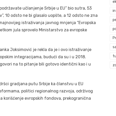
ek
podržavate učlanjenje Srbije u EU” bio sutra, 53
i
iv”, 10 odsto ne bi glasalo uopšte, a 12 odsto ne zna
p
e najnovijeg istraživanja javnog mnjenja “Evropska
p
očetkom jula sprovelo Ministarstvo za evropske
P
s
nka Joksimović je rekla da je i ovo istraživanje
t
opskim integracijama, budući da su i u 2018.
ovori na to pitanje bili gotovo identični kao i u
zd
odršci gradjana putu Srbije ka članstvu u EU
reformama, politici regionalnog razvoja, održivog
 za korišćenje evropskih fondova, prekogranična