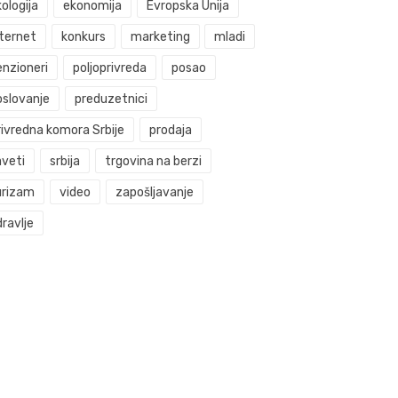
ologija
ekonomija
Evropska Unija
nternet
konkurs
marketing
mladi
enzioneri
poljoprivreda
posao
oslovanje
preduzetnici
rivredna komora Srbije
prodaja
aveti
srbija
trgovina na berzi
urizam
video
zapošljavanje
ravlje