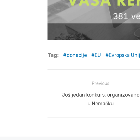
Tag:
donacije
EU
Evropska Uni
Post
Previous
navigation
Previous
Još jedan konkurs, organizovano
post:
u Nemačku