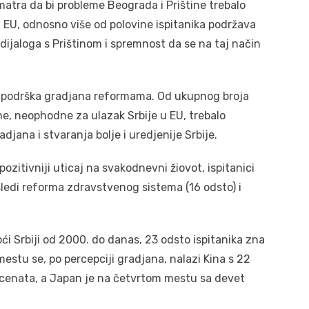
atra da bi probleme Beograda i Prištine trebalo
ži EU, odnosno više od polovine ispitanika podržava
dijaloga s Prištinom i spremnost da se na taj način
a podrška gradjana reformama. Od ukupnog broja
me, neophodne za ulazak Srbije u EU, trebalo
adjana i stvaranja bolje i uredjenije Srbije.
zitivniji uticaj na svakodnevni žiovot, ispitanici
 sledi reforma zdravstvenog sistema (16 odsto) i
 Srbiji od 2000. do danas, 23 odsto ispitanika zna
estu se, po percepciji gradjana, nalazi Kina s 22
ocenata, a Japan je na četvrtom mestu sa devet