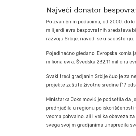
Najveći donator bespovra
Po zvaničnim podacima, od 2000. do kra
milijardi evra bespovratnih sredstava bi
razvoju Srbije, navodi se u saopštenju.
Pojedinačno gledano, Evropska komisija 
miliona evra, Švedska 232,11 miliona evra
Svaki treći gradjanin Srbije čuo je za n
projekte zaštite životne sredine (17 odst
Ministarka Joksimović je podsetila da je
prednjačila u regionu po iskorišćenosti
veoma pohvalno, ali i velika obaveza za
svega svojim gradjanima unapredila sva