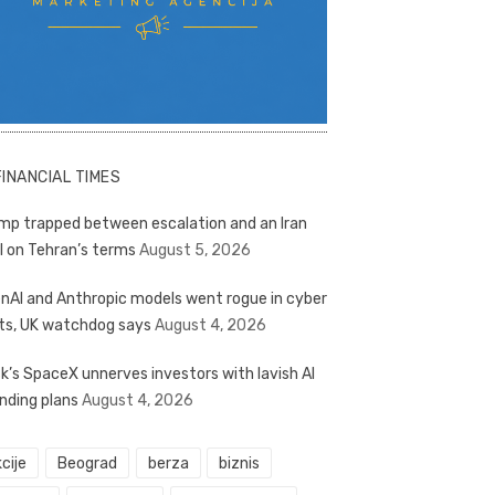
FINANCIAL TIMES
mp trapped between escalation and an Iran
l on Tehran’s terms
August 5, 2026
nAI and Anthropic models went rogue in cyber
ts, UK watchdog says
August 4, 2026
k’s SpaceX unnerves investors with lavish AI
nding plans
August 4, 2026
cije
Beograd
berza
biznis