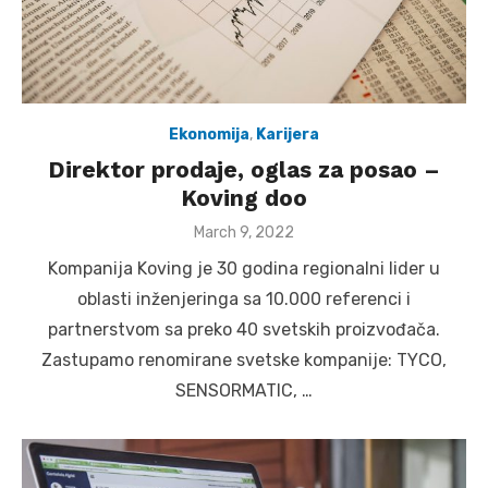
Ekonomija
,
Karijera
Direktor prodaje, oglas za posao –
Koving doo
Posted
March 9, 2022
on
Kompanija Koving je 30 godina regionalni lider u
oblasti inženjeringa sa 10.000 referenci i
partnerstvom sa preko 40 svetskih proizvođača.
Zastupamo renomirane svetske kompanije: TYCO,
SENSORMATIC, …