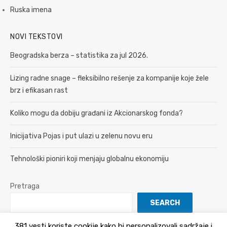
Ruska imena
NOVI TEKSTOVI
Beogradska berza – statistika za jul 2026.
Lizing radne snage – fleksibilno rešenje za kompanije koje žele
brz i efikasan rast
Koliko mogu da dobiju građani iz Akcionarskog fonda?
Inicijativa Pojas i put ulazi u zelenu novu eru
Tehnološki pioniri koji menjaju globalnu ekonomiju
Pretraga
SEARCH
381 vesti koriste cookije kako bi personalizovali sadržaje i