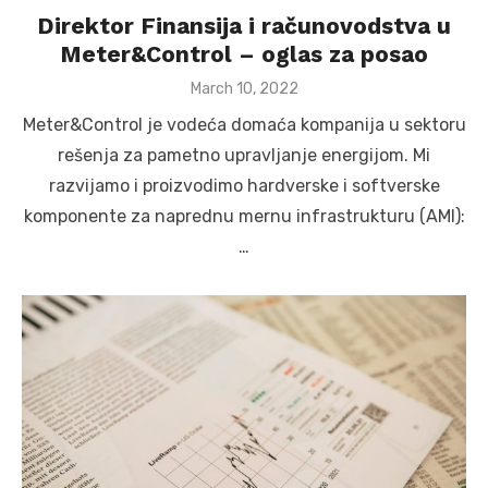
Direktor Finansija i računovodstva u
Meter&Control – oglas za posao
Posted
March 10, 2022
on
Meter&Control je vodeća domaća kompanija u sektoru
rešenja za pametno upravljanje energijom. Mi
razvijamo i proizvodimo hardverske i softverske
komponente za naprednu mernu infrastrukturu (AMI):
…