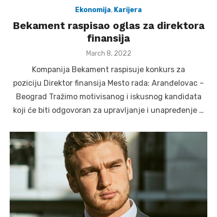
Ekonomija
,
Karijera
Bekament raspisao oglas za direktora
finansija
Posted
March 8, 2022
on
Kompanija Bekament raspisuje konkurs za
poziciju Direktor finansija Mesto rada: Aranđelovac –
Beograd Tražimo motivisanog i iskusnog kandidata
koji će biti odgovoran za upravljanje i unapređenje …