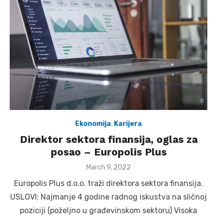
Ekonomija
,
Karijera
Direktor sektora finansija, oglas za
posao – Europolis Plus
Posted
March 9, 2022
on
Europolis Plus d.o.o. traži direktora sektora finansija.
USLOVI: Najmanje 4 godine radnog iskustva na sličnoj
poziciji (poželjno u građevinskom sektoru) Visoka