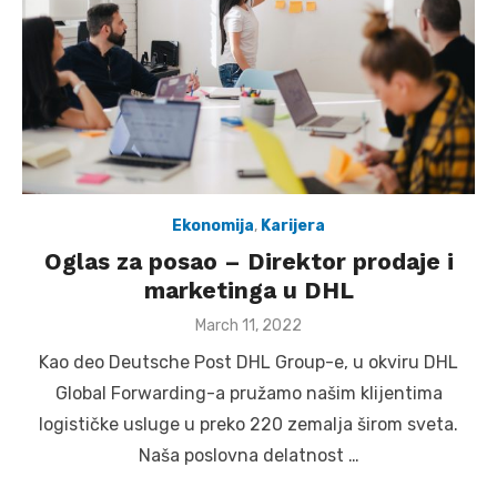
Ekonomija
,
Karijera
Oglas za posao – Direktor prodaje i
marketinga u DHL
Posted
March 11, 2022
on
Kao deo Deutsche Post DHL Group-e, u okviru DHL
Global Forwarding-a pružamo našim klijentima
logističke usluge u preko 220 zemalja širom sveta.
Naša poslovna delatnost …