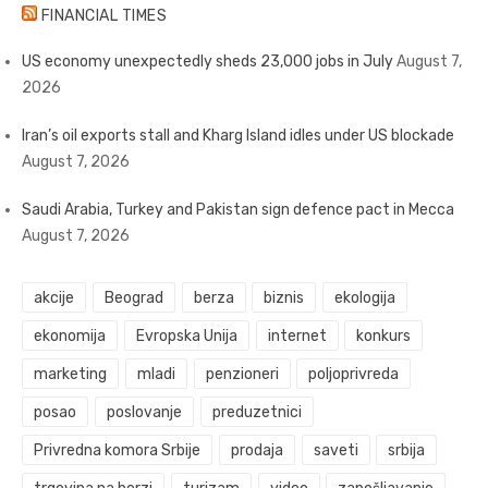
FINANCIAL TIMES
US economy unexpectedly sheds 23,000 jobs in July
August 7,
2026
Iran’s oil exports stall and Kharg Island idles under US blockade
August 7, 2026
Saudi Arabia, Turkey and Pakistan sign defence pact in Mecca
August 7, 2026
akcije
Beograd
berza
biznis
ekologija
ekonomija
Evropska Unija
internet
konkurs
marketing
mladi
penzioneri
poljoprivreda
posao
poslovanje
preduzetnici
Privredna komora Srbije
prodaja
saveti
srbija