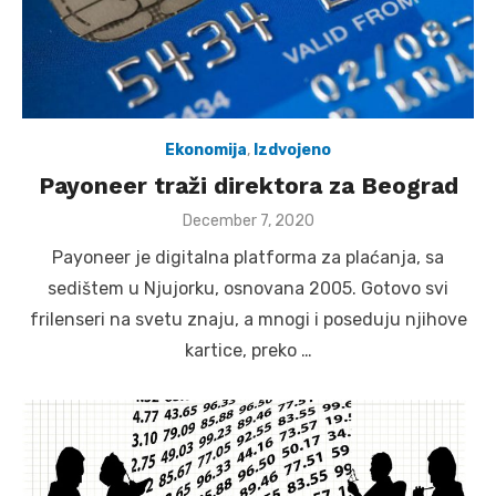
Ekonomija
,
Izdvojeno
Payoneer traži direktora za Beograd
Posted
December 7, 2020
on
Payoneer je digitalna platforma za plaćanja, sa
sedištem u Njujorku, osnovana 2005. Gotovo svi
frilenseri na svetu znaju, a mnogi i poseduju njihove
kartice, preko …