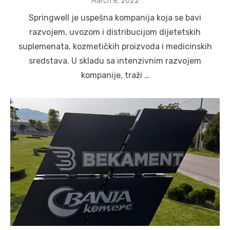
Posted
March 8, 2022
on
Springwell je uspešna kompanija koja se bavi
razvojem, uvozom i distribucijom dijetetskih
suplemenata, kozmetičkih proizvoda i medicinskih
sredstava. U skladu sa intenzivnim razvojem
kompanije, traži …