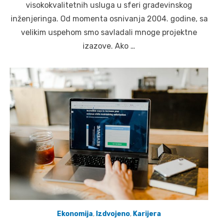
visokokvalitetnih usluga u sferi građevinskog
inženjeringa. Od momenta osnivanja 2004. godine, sa
velikim uspehom smo savladali mnoge projektne
izazove. Ako …
Ekonomija
,
Izdvojeno
,
Karijera