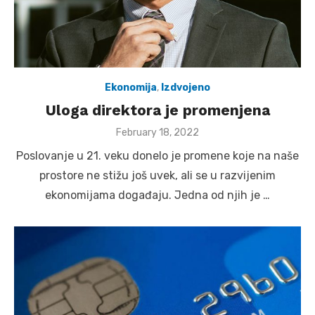
Ekonomija
,
Izdvojeno
Uloga direktora je promenjena
Posted
February 18, 2022
on
Poslovanje u 21. veku donelo je promene koje na naše
prostore ne stižu još uvek, ali se u razvijenim
ekonomijama događaju. Jedna od njih je …