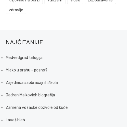
trgovina na berzi
turizam
video
zapošljavanje
zdravlje
NAJČITANIJE
Medvedgrad trilogija
Mleko u prahu - posno?
Zajednica saobraćajnih škola
Jadran Malkovich biografija
Zamena vozačke dozvole od kuće
Lavaš hleb