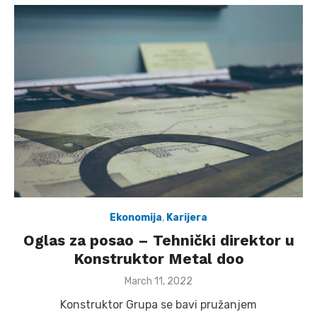
Ekonomija
,
Karijera
Oglas za posao – Tehnički direktor u
Konstruktor Metal doo
Posted
March 11, 2022
on
Konstruktor Grupa se bavi pružanjem