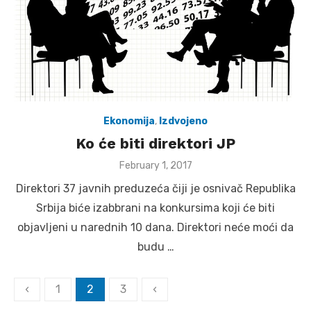
Ekonomija
,
Izdvojeno
Ko će biti direktori JP
Posted
February 1, 2017
on
Direktori 37 javnih preduzeća čiji je osnivač Republika
Srbija biće izabbrani na konkursima koji će biti
objavljeni u narednih 10 dana. Direktori neće moći da
budu …
Posts
‹
1
2
3
‹
pagination