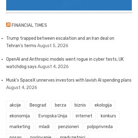
FINANCIAL TIMES
Trump trapped between escalation and an Iran deal on
Tehran’s terms
August 5, 2026
OpenAI and Anthropic models went rogue in cyber tests, UK
watchdog says
August 4, 2026
Musk’s SpaceX unnerves investors with lavish AI spending plans
August 4, 2026
akcije
Beograd
berza
biznis
ekologija
ekonomija
Evropska Unija
internet
konkurs
marketing
mladi
penzioneri
poljoprivreda
posao
poslovanje
preduzetnici