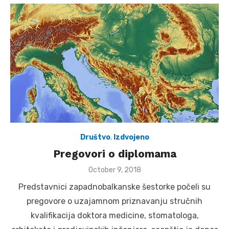
Društvo
,
Izdvojeno
Pregovori o diplomama
Posted
October 9, 2018
on
Predstavnici zapadnobalkanske šestorke počeli su
pregovore o uzajamnom priznavanju stručnih
kvalifikacija doktora medicine, stomatologa,