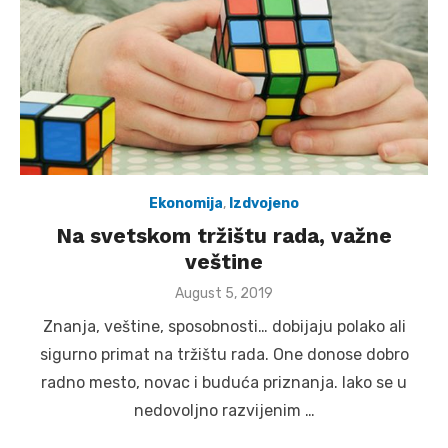
Ekonomija
,
Izdvojeno
Na svetskom tržištu rada, važne
veštine
Posted
August 5, 2019
on
Znanja, veštine, sposobnosti… dobijaju polako ali
sigurno primat na tržištu rada. One donose dobro
radno mesto, novac i buduća priznanja. Iako se u
nedovoljno razvijenim …