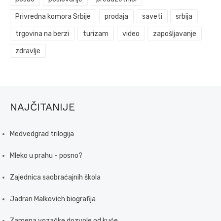
Privredna komora Srbije
prodaja
saveti
srbija
trgovina na berzi
turizam
video
zapošljavanje
zdravlje
NAJČITANIJE
Medvedgrad trilogija
Mleko u prahu - posno?
Zajednica saobraćajnih škola
Jadran Malkovich biografija
Zamena vozačke dozvole od kuće