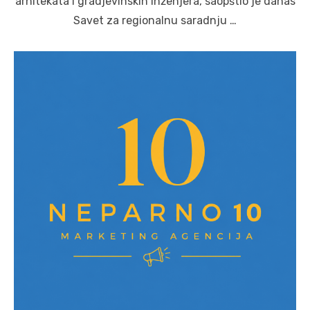
arhitekata i gradjevinskih inženjera, saopštio je danas
Savet za regionalnu saradnju …