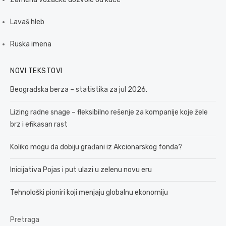
Lavaš hleb
Ruska imena
NOVI TEKSTOVI
Beogradska berza – statistika za jul 2026.
Lizing radne snage – fleksibilno rešenje za kompanije koje žele
brz i efikasan rast
Koliko mogu da dobiju građani iz Akcionarskog fonda?
Inicijativa Pojas i put ulazi u zelenu novu eru
Tehnološki pioniri koji menjaju globalnu ekonomiju
Pretraga