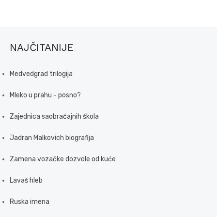
NAJČITANIJE
Medvedgrad trilogija
Mleko u prahu - posno?
Zajednica saobraćajnih škola
Jadran Malkovich biografija
Zamena vozačke dozvole od kuće
Lavaš hleb
Ruska imena