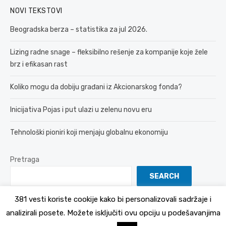
NOVI TEKSTOVI
Beogradska berza – statistika za jul 2026.
Lizing radne snage – fleksibilno rešenje za kompanije koje žele
brz i efikasan rast
Koliko mogu da dobiju građani iz Akcionarskog fonda?
Inicijativa Pojas i put ulazi u zelenu novu eru
Tehnološki pioniri koji menjaju globalnu ekonomiju
Pretraga
SEARCH
381 vesti koriste cookije kako bi personalizovali sadržaje i
analizirali posete. Možete isključiti ovu opciju u podešavanjima
© 2026 381 vesti
Politika Privatnosti