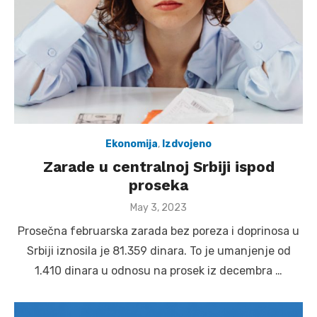
Ekonomija
,
Izdvojeno
Zarade u centralnoj Srbiji ispod
proseka
Posted
May 3, 2023
on
Prosečna februarska zarada bez poreza i doprinosa u
Srbiji iznosila je 81.359 dinara. To je umanjenje od
1.410 dinara u odnosu na prosek iz decembra …