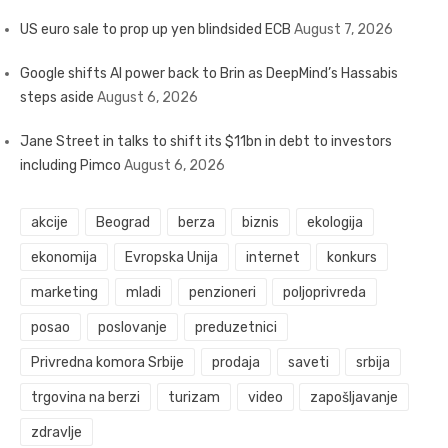
US euro sale to prop up yen blindsided ECB
August 7, 2026
Google shifts AI power back to Brin as DeepMind’s Hassabis
steps aside
August 6, 2026
Jane Street in talks to shift its $11bn in debt to investors
including Pimco
August 6, 2026
akcije
Beograd
berza
biznis
ekologija
ekonomija
Evropska Unija
internet
konkurs
marketing
mladi
penzioneri
poljoprivreda
posao
poslovanje
preduzetnici
Privredna komora Srbije
prodaja
saveti
srbija
trgovina na berzi
turizam
video
zapošljavanje
zdravlje