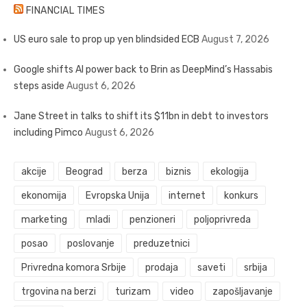
FINANCIAL TIMES
US euro sale to prop up yen blindsided ECB
August 7, 2026
Google shifts AI power back to Brin as DeepMind’s Hassabis
steps aside
August 6, 2026
Jane Street in talks to shift its $11bn in debt to investors
including Pimco
August 6, 2026
akcije
Beograd
berza
biznis
ekologija
ekonomija
Evropska Unija
internet
konkurs
marketing
mladi
penzioneri
poljoprivreda
posao
poslovanje
preduzetnici
Privredna komora Srbije
prodaja
saveti
srbija
trgovina na berzi
turizam
video
zapošljavanje