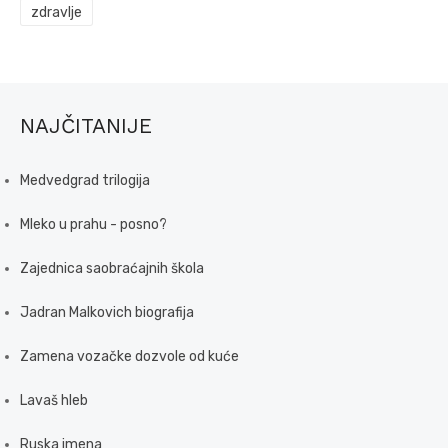
zdravlje
NAJČITANIJE
Medvedgrad trilogija
Mleko u prahu - posno?
Zajednica saobraćajnih škola
Jadran Malkovich biografija
Zamena vozačke dozvole od kuće
Lavaš hleb
Ruska imena