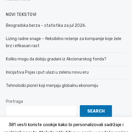
NOVI TEKSTOVI
Beogradska berza – statistika za jul 2026.
Lizing radne snage – fleksibilno rešenje za kompanije koje žele
brz i efikasan rast
Koliko mogu da dobiju građani iz Akcionarskog fonda?
Inicijativa Pojas i put ulazi u zelenu novu eru
Tehnološki pioniri koji menjaju globalnu ekonomiju
Pretraga
SEARCH
381 vesti koriste cookije kako bi personalizovali sadržaje i