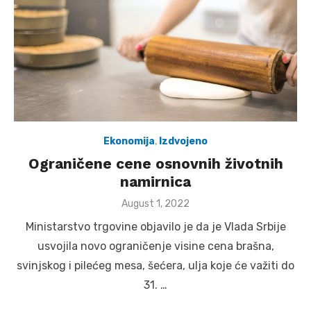
Ekonomija
,
Izdvojeno
Ograničene cene osnovnih životnih
namirnica
Posted
August 1, 2022
on
Ministarstvo trgovine objavilo je da je Vlada Srbije
usvojila novo ograničenje visine cena brašna,
svinjskog i pilećeg mesa, šećera, ulja koje će važiti do
31. …