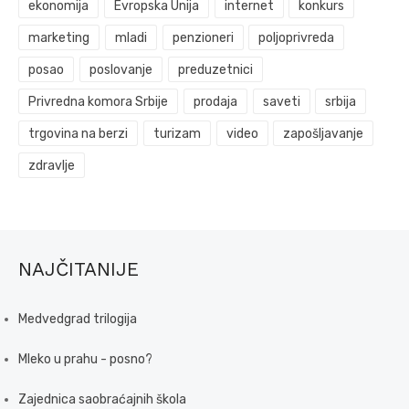
ekonomija
Evropska Unija
internet
konkurs
marketing
mladi
penzioneri
poljoprivreda
posao
poslovanje
preduzetnici
Privredna komora Srbije
prodaja
saveti
srbija
trgovina na berzi
turizam
video
zapošljavanje
zdravlje
NAJČITANIJE
Medvedgrad trilogija
Mleko u prahu - posno?
Zajednica saobraćajnih škola