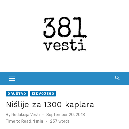
Skip
to
content
DRUŠTVO
IZDVOJENO
Nišlije za 1300 kaplara
Posted
By
Redakcija Vesti
September 20, 2018
on
Time to Read:
1 min
-
237
words