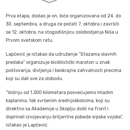
Prva etapa, dodao je on, biće organizovana od 24. do
30. septembra, a druga će početi 7. oktobra i završiti
se 12. oktobra, na stogodišnjicu oslobodjenja Niša u
Prvom svetskom ratu.
Lapčević je istakao da udruženje “Stazama slavnih
predaka” organizuje biciklistički maraton u znak
poštovanja, divljenja i beskrajne zahvalnosti precima
koji su dali sve za slobodu.
“Vožnju od 1.300 kilometara posvećujemo mladim
kaplarima, tek svršenim srednjoškolcima, koji su
direktno sa Akademije u Skoplju došli na front i
doprineli izvojevanju briljantne pobede srpske vojske”,
istakao je Lapčević.