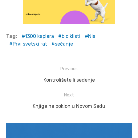
Tag:
1300 kaplara
biciklisti
Nis
Prvi svetski rat
sećanje
Post
Previous
navigation
Previous
Kontrolišete li sedenje
post:
Next
Next
Knjige na poklon u Novom Sadu
post: