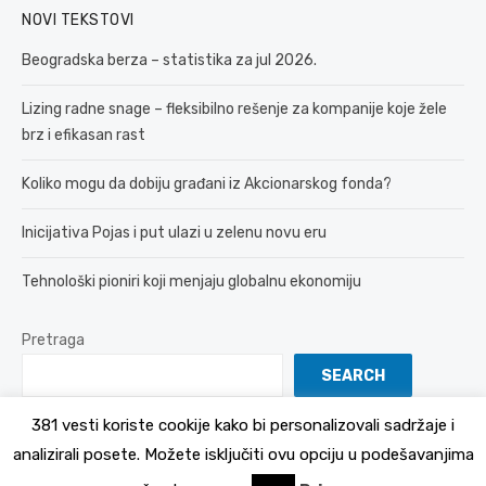
NOVI TEKSTOVI
Beogradska berza – statistika za jul 2026.
Lizing radne snage – fleksibilno rešenje za kompanije koje žele
brz i efikasan rast
Koliko mogu da dobiju građani iz Akcionarskog fonda?
Inicijativa Pojas i put ulazi u zelenu novu eru
Tehnološki pioniri koji menjaju globalnu ekonomiju
Pretraga
SEARCH
381 vesti koriste cookije kako bi personalizovali sadržaje i
analizirali posete. Možete isključiti ovu opciju u podešavanjima
© 2026 381 vesti
Politika Privatnosti