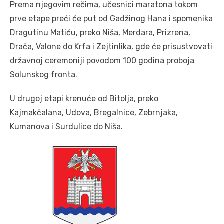
Prema njegovim rečima, učesnici maratona tokom
prve etape preći će put od Gadžinog Hana i spomenika
Dragutinu Matiću, preko Niša, Merdara, Prizrena,
Drača, Valone do Krfa i Zejtinlika, gde će prisustvovati
državnoj ceremoniji povodom 100 godina proboja
Solunskog fronta.
U drugoj etapi krenuće od Bitolja, preko
Kajmakčalana, Udova, Bregalnice, Zebrnjaka,
Kumanova i Surdulice do Niša.