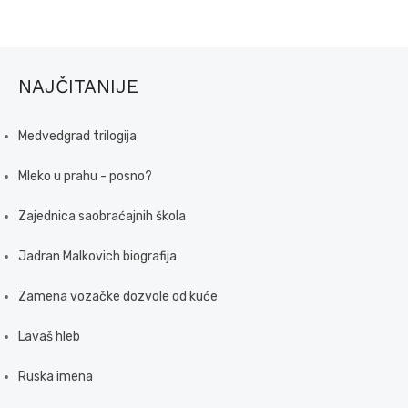
NAJČITANIJE
Medvedgrad trilogija
Mleko u prahu - posno?
Zajednica saobraćajnih škola
Jadran Malkovich biografija
Zamena vozačke dozvole od kuće
Lavaš hleb
Ruska imena