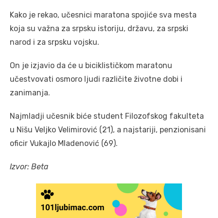
Kako je rekao, učesnici maratona spojiće sva mesta
koja su važna za srpsku istoriju, državu, za srpski
narod i za srpsku vojsku.
On je izjavio da će u biciklističkom maratonu
učestvovati osmoro ljudi različite životne dobi i
zanimanja.
Najmladji učesnik biće student Filozofskog fakulteta
u Nišu Veljko Velimirović (21), a najstariji, penzionisani
oficir Vukajlo Mladenović (69).
Izvor: Beta