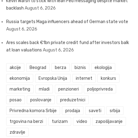
Kevin Warsh to stick with lean Fed messaging despite market
backlash
August 6, 2026
Russia targets Maga influencers ahead of German state vote
August 6, 2026
Ares scales back €1bn private credit fund after investors balk
at loan valuations
August 6, 2026
akcije
Beograd
berza
biznis
ekologija
ekonomija
Evropska Unija
internet
konkurs
marketing
mladi
penzioneri
poljoprivreda
posao
poslovanje
preduzetnici
Privredna komora Srbije
prodaja
saveti
srbija
trgovina na berzi
turizam
video
zapošljavanje
zdravlje