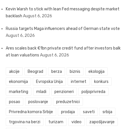
Kevin Warsh to stick with lean Fed messaging despite market
backlash
August 6, 2026
Russia targets Maga influencers ahead of German state vote
August 6, 2026
Ares scales back €1bn private credit fund after investors balk
at loan valuations
August 6, 2026
akcije
Beograd
berza
biznis
ekologija
ekonomija
Evropska Unija
internet
konkurs
marketing
mladi
penzioneri
poljoprivreda
posao
poslovanje
preduzetnici
Privredna komora Srbije
prodaja
saveti
srbija
trgovina na berzi
turizam
video
zapošljavanje