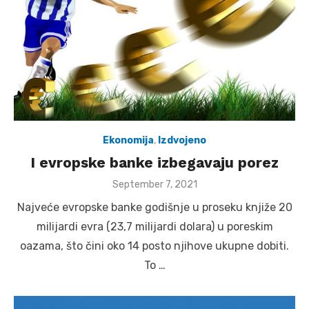
Ekonomija
,
Izdvojeno
I evropske banke izbegavaju porez
Posted
September 7, 2021
on
Najveće evropske banke godišnje u proseku knjiže 20
milijardi evra (23,7 milijardi dolara) u poreskim
oazama, što čini oko 14 posto njihove ukupne dobiti.
To …