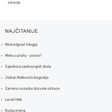
zdravlje
NAJČITANIJE
Medvedgrad trilogija
Mleko u prahu - posno?
Zajednica saobraćajnih škola
Jadran Malkovich biografija
Zamena vozačke dozvole od kuće
Lavaš hleb
Ruska imena