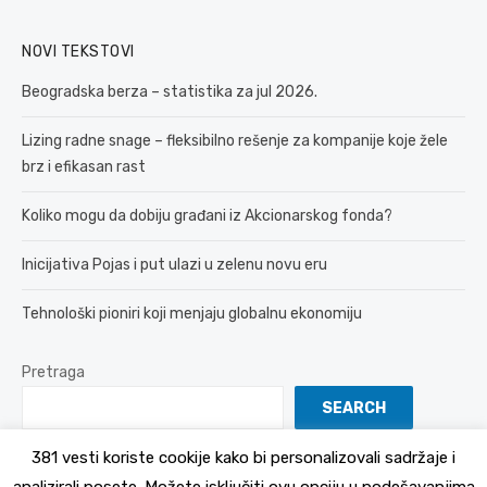
NOVI TEKSTOVI
Beogradska berza – statistika za jul 2026.
Lizing radne snage – fleksibilno rešenje za kompanije koje žele
brz i efikasan rast
Koliko mogu da dobiju građani iz Akcionarskog fonda?
Inicijativa Pojas i put ulazi u zelenu novu eru
Tehnološki pioniri koji menjaju globalnu ekonomiju
Pretraga
SEARCH
381 vesti koriste cookije kako bi personalizovali sadržaje i